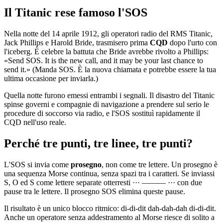
Il Titanic rese famoso l'SOS
Nella notte del 14 aprile 1912, gli operatori radio del RMS Titanic,
Jack Phillips e Harold Bride, trasmisero prima
CQD
dopo l'urto con
l'iceberg. È celebre la battuta che Bride avrebbe rivolto a Phillips:
«Send SOS. It is the new call, and it may be your last chance to
send it.» (Manda SOS. È la nuova chiamata e potrebbe essere la tua
ultima occasione per inviarla.)
Quella notte furono emessi entrambi i segnali. Il disastro del Titanic
spinse governi e compagnie di navigazione a prendere sul serio le
procedure di soccorso via radio, e l'SOS sostituì rapidamente il
CQD nell'uso reale.
Perché tre punti, tre linee, tre punti?
L'SOS si invia come
prosegno
, non come tre lettere. Un prosegno è
una sequenza Morse continua, senza spazi tra i caratteri. Se inviassi
S, O ed S come lettere separate otterresti
··· ——— ···
con due
pause tra le lettere. Il prosegno SOS elimina queste pause.
Il risultato è un unico blocco ritmico:
di-di-dit dah-dah-dah di-di-dit
.
Anche un operatore senza addestramento al Morse riesce di solito a