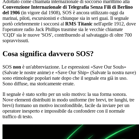
Adottato come chiamata internazionale di soccorso marittimo alla
Convenzione Internazionale di Telegrafia Senza Fili di Berlino
del 1906
(in vigore dal 1908), SOS è ancora utilizzato oggi da
marinai, piloti, escursionisti e chiunque sia in seri guai. Il segnale
portò celebremente i soccorsi al
RMS Titanic
nell'aprile 1912, dove
l'operatore radio Jack Phillips trasmise sia le vecchie chiamate
'CQD' sia le nuove 'SOS', contribuendo al salvataggio di oltre 700
sopravvissuti.
Cosa significa davvero SOS?
SOS
non
è un'abbreviazione. Le espressioni «Save Our Souls»
(Salvate le nostre anime) e «Save Our Ship» (Salvate la nostra nave)
sono etimologie popolari nate dopo che il segnale era già in uso.
Sono diffuse, ma storicamente errate.
Il segnale è stato scelto per un solo motivo: la sua forma sonora.
Nove elementi distribuiti in modo uniforme (tre brevi, tre lunghi, tre
brevi) formano un motivo inconfondibile, facile da inviare per un
operatore inesperto e impossibile da confondere con il normale
traffico di testo.