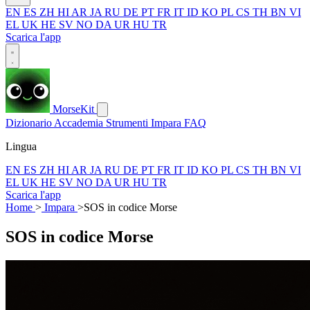
EN
ES
ZH
HI
AR
JA
RU
DE
PT
FR
IT
ID
KO
PL
CS
TH
BN
VI
EL
UK
HE
SV
NO
DA
UR
HU
TR
Scarica l'app
MorseKit
Dizionario
Accademia
Strumenti
Impara
FAQ
Lingua
EN
ES
ZH
HI
AR
JA
RU
DE
PT
FR
IT
ID
KO
PL
CS
TH
BN
VI
EL
UK
HE
SV
NO
DA
UR
HU
TR
Scarica l'app
Home
>
Impara
>
SOS in codice Morse
SOS in codice Morse