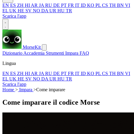
EN
ES
ZH
HI
AR
JA
RU
DE
PT
FR
IT
ID
KO
PL
CS
TH
BN
VI
EL
UK
HE
SV
NO
DA
UR
HU
TR
Scarica l'app
MorseKit
Dizionario
Accademia
Strumenti
Impara
FAQ
Lingua
EN
ES
ZH
HI
AR
JA
RU
DE
PT
FR
IT
ID
KO
PL
CS
TH
BN
VI
EL
UK
HE
SV
NO
DA
UR
HU
TR
Scarica l'app
Home
>
Impara
>
Come imparare
Come imparare il codice Morse