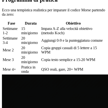
Ecco una tempistica realistica per imparare il codice Morse partendo
da zero:
Fase
Durata
Obiettivo
Settimane
15
Impara A-Z alla velocità obiettivo
1-2
min/giorno
(metodo Koch)
Settimane
20
Aggiungi 0-9 e la punteggiatura comune
3-4
min/giorno
20
Copia gruppi casuali di 5 lettere a 15
Mese 2
min/giorno
WPM
20
Mese 3
Copia testo semplice a 15-20 WPM
min/giorno
Pratica in
Mese 4+
QSO reali, gare, 20+ WPM
onda