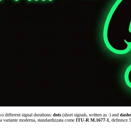
o different signal durations:
dots
(short signals, written as
·
) and
dashe
La variante moderna, standardizzata come
ITU-R M.1677-1
, definisce 