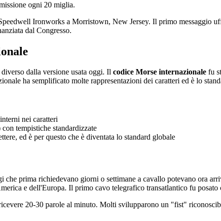
smissione ogni 20 miglia.
a Speedwell Ironworks a Morristown, New Jersey. Il primo messaggio uff
nanziata dal Congresso.
ionale
diverso dalla versione usata oggi. Il
codice Morse internazionale
fu s
onale ha semplificato molte rappresentazioni dei caratteri ed è lo standa
nterni nei caratteri
) con tempistiche standardizzate
ttere, ed è per questo che è diventata lo standard globale
i che prima richiedevano giorni o settimane a cavallo potevano ora arriv
America e dell'Europa. Il primo cavo telegrafico transatlantico fu posat
e ricevere 20-30 parole al minuto. Molti svilupparono un "fist" riconoscibi