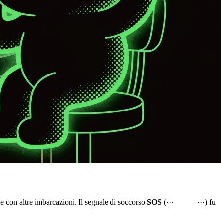
e con altre imbarcazioni. Il segnale di soccorso
SOS
(
···———···
) fu