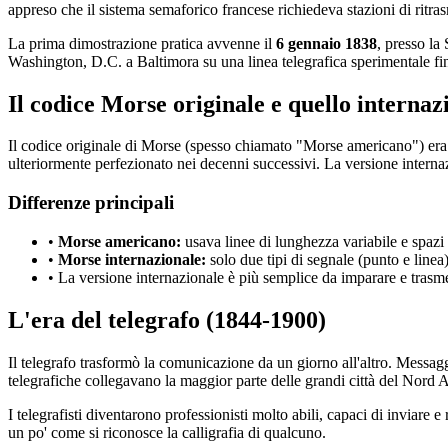
appreso che il sistema semaforico francese richiedeva stazioni di ritra
La prima dimostrazione pratica avvenne il
6 gennaio 1838
, presso l
Washington, D.C. a Baltimora su una linea telegrafica sperimentale fi
Il codice Morse originale e quello internaz
Il codice originale di Morse (spesso chiamato "Morse americano") era 
ulteriormente perfezionato nei decenni successivi. La versione internazi
Differenze principali
•
Morse americano:
usava linee di lunghezza variabile e spazi i
•
Morse internazionale:
solo due tipi di segnale (punto e linea
• La versione internazionale è più semplice da imparare e trasme
L'era del telegrafo (1844-1900)
Il telegrafo trasformò la comunicazione da un giorno all'altro. Messagg
telegrafiche collegavano la maggior parte delle grandi città del Nord 
I telegrafisti diventarono professionisti molto abili, capaci di inviare 
un po' come si riconosce la calligrafia di qualcuno.