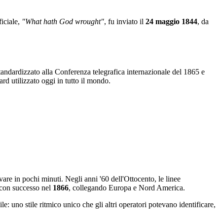
iciale,
"What hath God wrought"
, fu inviato il
24 maggio 1844
, da
tandardizzato alla Conferenza telegrafica internazionale del 1865 e
rd utilizzato oggi in tutto il mondo.
are in pochi minuti. Negli anni '60 dell'Ottocento, le linee
o con successo nel
1866
, collegando Europa e Nord America.
le: uno stile ritmico unico che gli altri operatori potevano identificare,