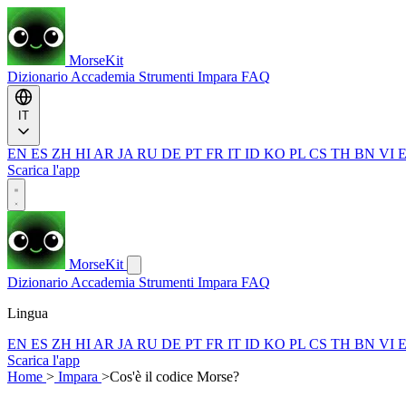
MorseKit
Dizionario
Accademia
Strumenti
Impara
FAQ
IT
EN
ES
ZH
HI
AR
JA
RU
DE
PT
FR
IT
ID
KO
PL
CS
TH
BN
VI
Scarica l'app
MorseKit
Dizionario
Accademia
Strumenti
Impara
FAQ
Lingua
EN
ES
ZH
HI
AR
JA
RU
DE
PT
FR
IT
ID
KO
PL
CS
TH
BN
VI
Scarica l'app
Home
>
Impara
>
Cos'è il codice Morse?