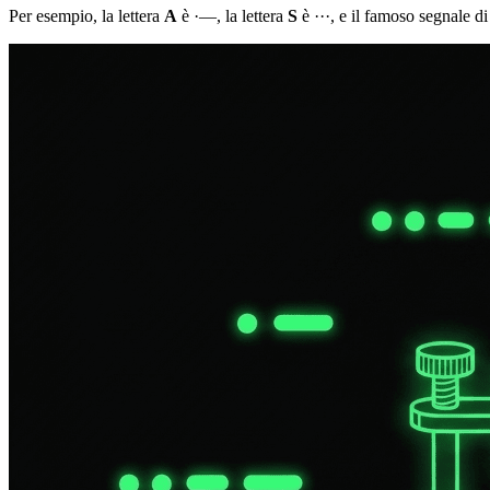
Per esempio, la lettera
A
è
·—
, la lettera
S
è
···
, e il famoso segnale d