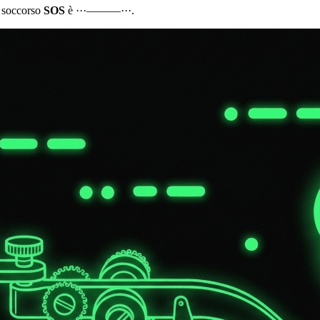
i soccorso
SOS
è
···———···
.