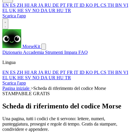
EN
ES
ZH
HI
AR
JA
RU
DE
PT
FR
IT
ID
KO
PL
CS
TH
BN
VI
EL
UK
HE
SV
NO
DA
UR
HU
TR
Scarica l'app
MorseKit
Dizionario
Accademia
Strumenti
Impara
FAQ
Lingua
EN
ES
ZH
HI
AR
JA
RU
DE
PT
FR
IT
ID
KO
PL
CS
TH
BN
VI
EL
UK
HE
SV
NO
DA
UR
HU
TR
Scarica l'app
Pagina iniziale
>
Scheda di riferimento del codice Morse
STAMPABILE GRATIS
Scheda di riferimento del codice Morse
Una pagina, tutti i codici che ti servono: lettere, numeri,
punteggiatura, prosegni e regole di tempo. Gratis da stampare,
condividere e appendere.