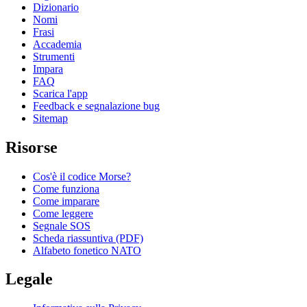
Dizionario
Nomi
Frasi
Accademia
Strumenti
Impara
FAQ
Scarica l'app
Feedback e segnalazione bug
Sitemap
Risorse
Cos'è il codice Morse?
Come funziona
Come imparare
Come leggere
Segnale SOS
Scheda riassuntiva (PDF)
Alfabeto fonetico NATO
Legale