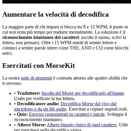
Aumentare la velocità di decodifica
La maggior parte di chi impara si blocca tra 8 e 12 WPM, il punto in
cui non resta più tempo per tradurre mentalmente. La soluzione è il
riconoscimento istantaneo dei caratteri
: ascolta il suono, scrivi la
lettera, non pensarci. Oltre i 15 WPM smetti di sentire lettere e
cominci a sentire parole intere come THE, AND e CQ come blocchi
unici.
Esercitati con MorseKit
La nostra
suite di strumenti
è costruita attorno alle quattro abilità che
ti servono:
•
Traduttore:
Incolla del Morse per decodificarlo all'istante
.
Usalo per verificare la tua lettura.
•
Decodificatore audio:
Decodifica Morse dal vivo dal
microfono o da un file audio
. Esercitati a copiare segnali reali.
•
Quiz:
Esercizi cronometrati su caratteri e parole
. Sviluppa il
riconoscimento istantaneo.
•
Albero Morse:
Albero binario visivo di ogni carattere
. Utile
per esercitarsi nella decodifica visiva.