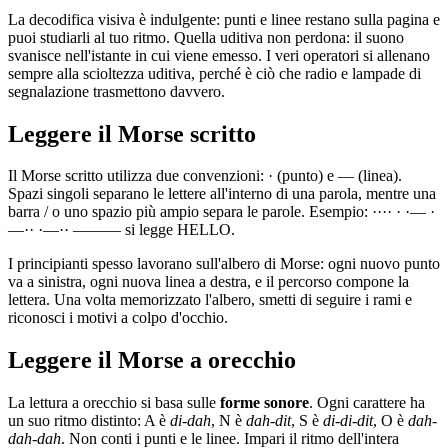
La decodifica visiva è indulgente: punti e linee restano sulla pagina e
puoi studiarli al tuo ritmo. Quella uditiva non perdona: il suono
svanisce nell'istante in cui viene emesso. I veri operatori si allenano
sempre alla scioltezza uditiva, perché è ciò che radio e lampade di
segnalazione trasmettono davvero.
Leggere il Morse scritto
Il Morse scritto utilizza due convenzioni:
·
(punto) e
—
(linea).
Spazi singoli separano le lettere all'interno di una parola, mentre una
barra
/
o uno spazio più ampio separa le parole. Esempio:
···· · ·— ·
—·· ·—·· ———
si legge HELLO.
I principianti spesso lavorano sull'albero di Morse: ogni nuovo punto
va a sinistra, ogni nuova linea a destra, e il percorso compone la
lettera. Una volta memorizzato l'albero, smetti di seguire i rami e
riconosci i motivi a colpo d'occhio.
Leggere il Morse a orecchio
La lettura a orecchio si basa sulle
forme sonore
. Ogni carattere ha
un suo ritmo distinto: A è
di-dah
, N è
dah-dit
, S è
di-di-dit
, O è
dah-
dah-dah
. Non conti i punti e le linee. Impari il ritmo dell'intera