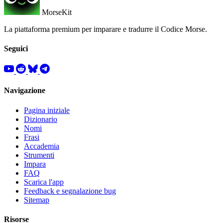
MorseKit
La piattaforma premium per imparare e tradurre il Codice Morse.
Seguici
Navigazione
Pagina iniziale
Dizionario
Nomi
Frasi
Accademia
Strumenti
Impara
FAQ
Scarica l'app
Feedback e segnalazione bug
Sitemap
Risorse