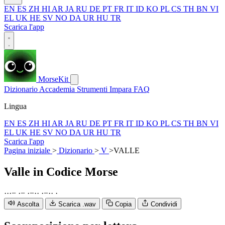
EN
ES
ZH
HI
AR
JA
RU
DE
PT
FR
IT
ID
KO
PL
CS
TH
BN
VI
EL
UK
HE
SV
NO
DA
UR
HU
TR
Scarica l'app
MorseKit
Dizionario
Accademia
Strumenti
Impara
FAQ
Lingua
EN
ES
ZH
HI
AR
JA
RU
DE
PT
FR
IT
ID
KO
PL
CS
TH
BN
VI
EL
UK
HE
SV
NO
DA
UR
HU
TR
Scarica l'app
Pagina iniziale
>
Dizionario
>
V
>
VALLE
Valle
in Codice Morse
·
·
·
−
·
−
·
−
·
·
·
−
·
·
·
Ascolta
Scarica .wav
Copia
Condividi