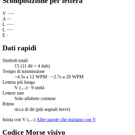
Scomposizione per lettera
V
·
·
·
−
A
·
−
L
·
−
·
·
L
·
−
·
·
E
·
Dati rapidi
Simboli totali
15 (11 dit + 4 dah)
Tempo di trasmissione
~4.5s a 12 WPM · ~2.7s a 20 WPM
Lettera più lunga
V (...-) · 9 unità
Lettere rare
Solo alfabeto comune
Ritmo
ricca di dit (più segnali brevi)
Inizia con V (...-)
Altre parole che iniziano con V
Codice Morse visivo