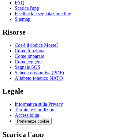
FAQ
Scarica l'app
Feedback e segnalazione bug
Sitemap
Risorse
Cos'è il codice Morse?
Come funziona
Come imparare
Come leggere
Segnale SOS
Scheda riassuntiva (PDF)
Alfabeto fonetico NATO
Legale
Informativa sulla Privacy
Termini e Condizioni
Accessibilità
Preferenze cookie
Scarica l'app