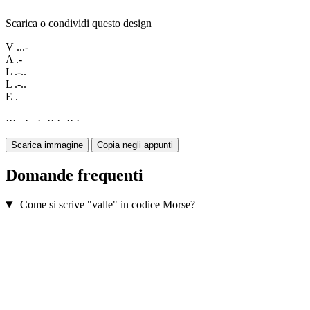
Scarica o condividi questo design
V
...-
A
.-
L
.-..
L
.-..
E
.
·
·
·
−
·
−
·
−
·
·
·
−
·
·
·
Scarica immagine
Copia negli appunti
Domande frequenti
Come si scrive "valle" in codice Morse?