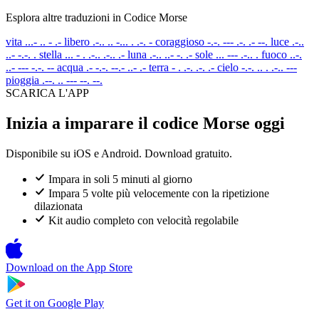
Esplora altre traduzioni in Codice Morse
vita
...- .. - .-
libero
.-.. .. -... . .-. -
coraggioso
-.-. --- .-. .- --.
luce
.-..
..- -.-. .
stella
... - . .-.. .-.. .-
luna
.-.. ..- -. .-
sole
... --- .-.. .
fuoco
..-.
..- --- -.-. --
acqua
.- -.-. --.- ..- .-
terra
- . .-. .-. .-
cielo
-.-. .. . .-.. ---
pioggia
.--. .. --- --. --.
SCARICA L'APP
Inizia a imparare il codice Morse oggi
Disponibile su iOS e Android. Download gratuito.
Impara in soli 5 minuti al giorno
Impara 5 volte più velocemente con la ripetizione
dilazionata
Kit audio completo con velocità regolabile
Download on the
App Store
Get it on
Google Play