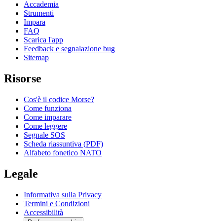
Accademia
Strumenti
Impara
FAQ
Scarica l'app
Feedback e segnalazione bug
Sitemap
Risorse
Cos'è il codice Morse?
Come funziona
Come imparare
Come leggere
Segnale SOS
Scheda riassuntiva (PDF)
Alfabeto fonetico NATO
Legale
Informativa sulla Privacy
Termini e Condizioni
Accessibilità