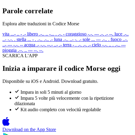
Parole correlate
Esplora altre traduzioni in Codice Morse
vita
...- .. - .-
libero
.-.. .. -... . .-. -
coraggioso
-.-. --- .-. .- --.
luce
.-..
..- -.-. .
stella
... - . .-.. .-.. .-
luna
.-.. ..- -. .-
sole
... --- .-.. .
fuoco
..-.
..- --- -.-. --
acqua
.- -.-. --.- ..- .-
terra
- . .-. .-. .-
cielo
-.-. .. . .-.. ---
pioggia
.--. .. --- --. --.
SCARICA L'APP
Inizia a imparare il codice Morse oggi
Disponibile su iOS e Android. Download gratuito.
Impara in soli 5 minuti al giorno
Impara 5 volte più velocemente con la ripetizione
dilazionata
Kit audio completo con velocità regolabile
Download on the
App Store