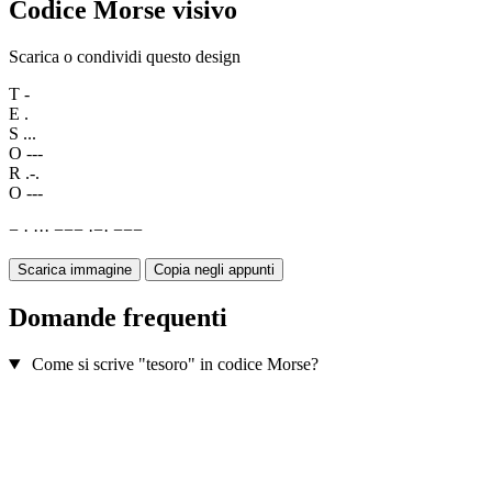
Codice Morse visivo
Scarica o condividi questo design
T
-
E
.
S
...
O
---
R
.-.
O
---
−
·
·
·
·
−
−
−
·
−
·
−
−
−
Scarica immagine
Copia negli appunti
Domande frequenti
Come si scrive "tesoro" in codice Morse?