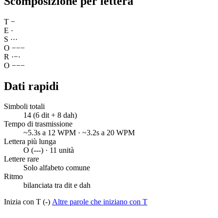
Scomposizione per lettera
T
−
E
·
S
·
·
·
O
−
−
−
R
·
−
·
O
−
−
−
Dati rapidi
Simboli totali
14 (6 dit + 8 dah)
Tempo di trasmissione
~5.3s a 12 WPM · ~3.2s a 20 WPM
Lettera più lunga
O (---) · 11 unità
Lettere rare
Solo alfabeto comune
Ritmo
bilanciata tra dit e dah
Inizia con T (-)
Altre parole che iniziano con T