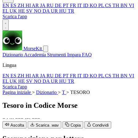
EN
ES
ZH
HI
AR
JA
RU
DE
PT
FR
IT
ID
KO
PL
CS
TH
BN
VI
EL
UK
HE
SV
NO
DA
UR
HU
TR
Scarica l'app
MorseKit
Dizionario
Accademia
Strumenti
Impara
FAQ
Lingua
EN
ES
ZH
HI
AR
JA
RU
DE
PT
FR
IT
ID
KO
PL
CS
TH
BN
VI
EL
UK
HE
SV
NO
DA
UR
HU
TR
Scarica l'app
Pagina iniziale
>
Dizionario
>
T
>
TESORO
Tesoro
in Codice Morse
−
·
·
·
·
−
−
−
·
−
·
−
−
−
Ascolta
Scarica .wav
Copia
Condividi