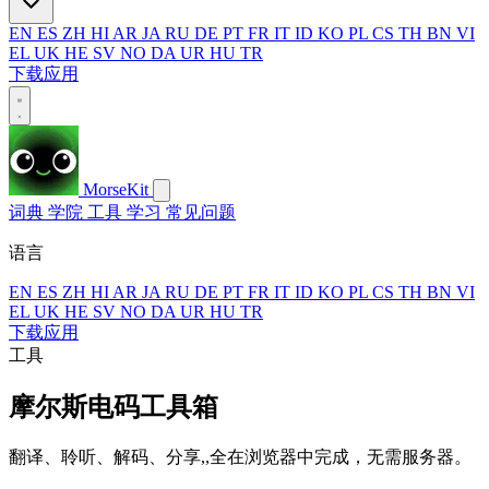
EN
ES
ZH
HI
AR
JA
RU
DE
PT
FR
IT
ID
KO
PL
CS
TH
BN
VI
EL
UK
HE
SV
NO
DA
UR
HU
TR
下载应用
MorseKit
词典
学院
工具
学习
常见问题
语言
EN
ES
ZH
HI
AR
JA
RU
DE
PT
FR
IT
ID
KO
PL
CS
TH
BN
VI
EL
UK
HE
SV
NO
DA
UR
HU
TR
下载应用
工具
摩尔斯电码工具箱
翻译、聆听、解码、分享,,全在浏览器中完成，无需服务器。