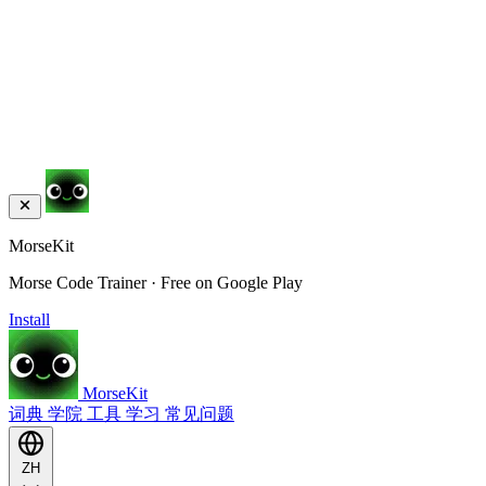
MorseKit
Morse Code Trainer · Free on Google Play
Install
MorseKit
词典
学院
工具
学习
常见问题
ZH