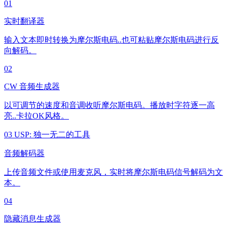
01
实时翻译器
输入文本即时转换为摩尔斯电码..也可粘贴摩尔斯电码进行反
向解码。
02
CW 音频生成器
以可调节的速度和音调收听摩尔斯电码。播放时字符逐一高
亮..卡拉OK风格。
03
USP: 独一无二的工具
音频解码器
上传音频文件或使用麦克风，实时将摩尔斯电码信号解码为文
本。
04
隐藏消息生成器