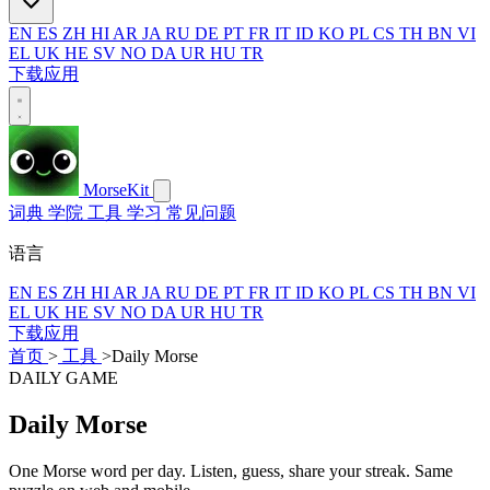
EN
ES
ZH
HI
AR
JA
RU
DE
PT
FR
IT
ID
KO
PL
CS
TH
BN
VI
EL
UK
HE
SV
NO
DA
UR
HU
TR
下载应用
MorseKit
词典
学院
工具
学习
常见问题
语言
EN
ES
ZH
HI
AR
JA
RU
DE
PT
FR
IT
ID
KO
PL
CS
TH
BN
VI
EL
UK
HE
SV
NO
DA
UR
HU
TR
下载应用
首页
>
工具
>
Daily Morse
DAILY GAME
Daily Morse
One Morse word per day. Listen, guess, share your streak. Same