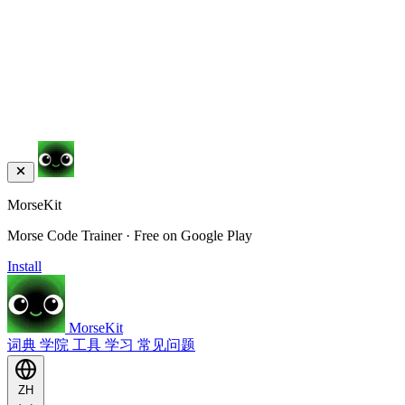
MorseKit
Morse Code Trainer · Free on Google Play
Install
MorseKit
词典
学院
工具
学习
常见问题
ZH