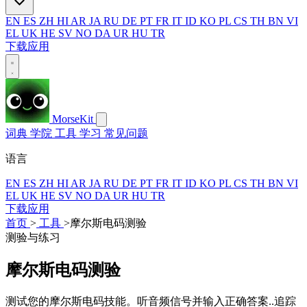
EN
ES
ZH
HI
AR
JA
RU
DE
PT
FR
IT
ID
KO
PL
CS
TH
BN
VI
EL
UK
HE
SV
NO
DA
UR
HU
TR
下载应用
MorseKit
词典
学院
工具
学习
常见问题
语言
EN
ES
ZH
HI
AR
JA
RU
DE
PT
FR
IT
ID
KO
PL
CS
TH
BN
VI
EL
UK
HE
SV
NO
DA
UR
HU
TR
下载应用
首页
>
工具
>
摩尔斯电码测验
测验与练习
摩尔斯电码测验
测试您的摩尔斯电码技能。听音频信号并输入正确答案..追踪