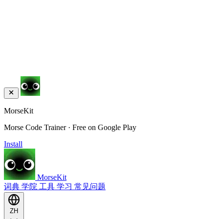
MorseKit
Morse Code Trainer · Free on Google Play
Install
MorseKit
词典
学院
工具
学习
常见问题
ZH