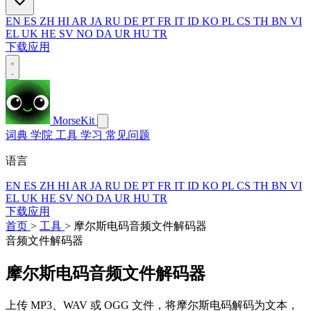
EN
ES
ZH
HI
AR
JA
RU
DE
PT
FR
IT
ID
KO
PL
CS
TH
BN
VI
EL
UK
HE
SV
NO
DA
UR
HU
TR
下载应用
MorseKit
词典
学院
工具
学习
常见问题
语言
EN
ES
ZH
HI
AR
JA
RU
DE
PT
FR
IT
ID
KO
PL
CS
TH
BN
VI
EL
UK
HE
SV
NO
DA
UR
HU
TR
下载应用
首页
>
工具
>
摩尔斯电码音频文件解码器
音频文件解码器
摩尔斯电码音频文件解码器
上传 MP3、WAV 或 OGG 文件，将摩尔斯电码解码为文本，