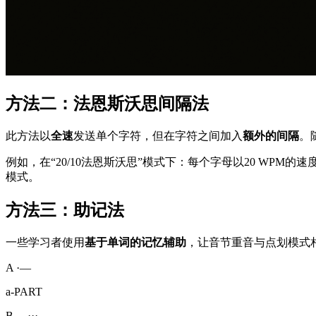
方法二：法恩斯沃思间隔法
此方法以
全速
发送单个字符，但在字符之间加入
额外的间隔
。
例如，在“20/10法恩斯沃思”模式下：每个字母以20 WP
模式。
方法三：助记法
一些学习者使用
基于单词的记忆辅助
，让音节重音与点划模式
A
·—
a-PART
B
—···