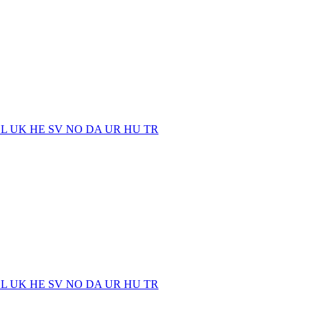
EL
UK
HE
SV
NO
DA
UR
HU
TR
EL
UK
HE
SV
NO
DA
UR
HU
TR