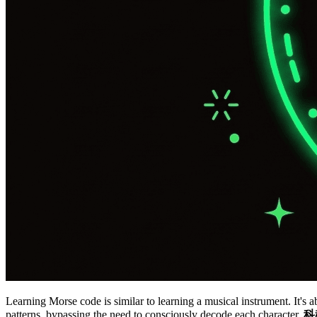
Learning Morse code is similar to learning a musical instrument. It's 
patterns, bypassing the need to consciously decode each character.
科