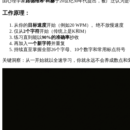
由心理学家
路德维希·科赫
于20世纪30年代提出，被广泛认为
工作原理：
从你的
目标速度
开始（例如20 WPM）。绝不放慢速度
仅从
2个字符
开始（传统上是K和M）
练习直到能以
90%的准确率
抄收
再加入
一个新字符
并重复
持续直至掌握全部26个字母、10个数字和常用标点符号
关键洞察：从一开始就以全速学习，你就永远不会养成数点和