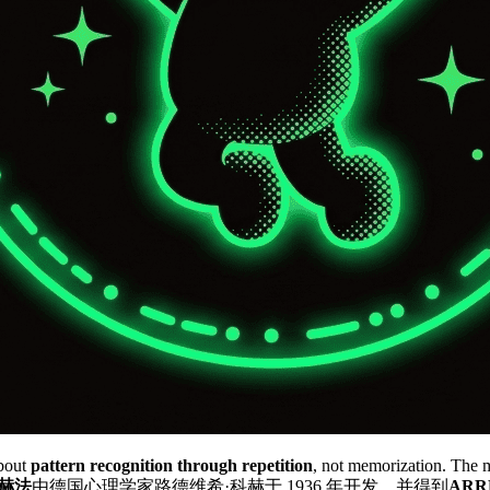
about
pattern recognition through repetition
, not memorization. The m
赫法
由德国心理学家路德维希·科赫于 1936 年开发，并得到
ARR