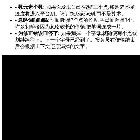
•
数元素个数:
如果你发现自己在想"三个点,那是S",你的
速度将进入平台期。请训练形态识别,而不是算术。
•
忽略词间间隔:
词间距是7个点的长度,字母间距是3个。
许多初学者因为忽略较长的停顿,把单词连成一片。
•
为修正错误而停下:
如果漏掉一个字母,就随便写个点或
划继续往下。下一个字母已经到了。报务员在传输结束
后会根据上下文还原漏掉的文字。