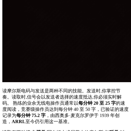
读摩尔斯电码与发送是两种不同的技能。发送时,你掌控节
奏。读取时,信号会以发送者选择的速度抵达,你必须实时解
码。 熟练的业余无线电操作员通常以
每分钟 20 至 25 字
的速
度阅读，竞赛级操作员达到每分钟 40 至 50 字，已验证的速度
记录为
每分钟 75.2 字
，由西奥多·麦克尔罗伊于 1939 年创
造，
ARRL
至今仍引用这一基准。