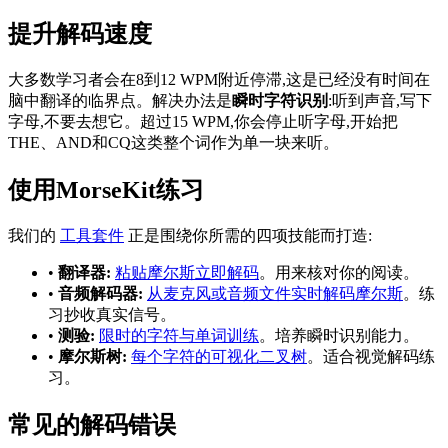
提升解码速度
大多数学习者会在8到12 WPM附近停滞,这是已经没有时间在
脑中翻译的临界点。解决办法是
瞬时字符识别
:听到声音,写下
字母,不要去想它。超过15 WPM,你会停止听字母,开始把
THE、AND和CQ这类整个词作为单一块来听。
使用MorseKit练习
我们的
工具套件
正是围绕你所需的四项技能而打造:
•
翻译器:
粘贴摩尔斯立即解码
。用来核对你的阅读。
•
音频解码器:
从麦克风或音频文件实时解码摩尔斯
。练
习抄收真实信号。
•
测验:
限时的字符与单词训练
。培养瞬时识别能力。
•
摩尔斯树:
每个字符的可视化二叉树
。适合视觉解码练
习。
常见的解码错误