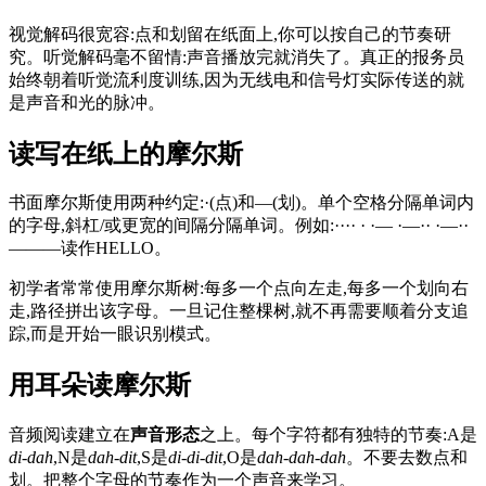
视觉解码很宽容:点和划留在纸面上,你可以按自己的节奏研
究。听觉解码毫不留情:声音播放完就消失了。真正的报务员
始终朝着听觉流利度训练,因为无线电和信号灯实际传送的就
是声音和光的脉冲。
读写在纸上的摩尔斯
书面摩尔斯使用两种约定:
·
(点)和
—
(划)。单个空格分隔单词内
的字母,斜杠
/
或更宽的间隔分隔单词。例如:
···· · ·— ·—·· ·—··
———
读作HELLO。
初学者常常使用摩尔斯树:每多一个点向左走,每多一个划向右
走,路径拼出该字母。一旦记住整棵树,就不再需要顺着分支追
踪,而是开始一眼识别模式。
用耳朵读摩尔斯
音频阅读建立在
声音形态
之上。每个字符都有独特的节奏:A是
di-dah
,N是
dah-dit
,S是
di-di-dit
,O是
dah-dah-dah
。不要去数点和
划。把整个字母的节奏作为一个声音来学习。