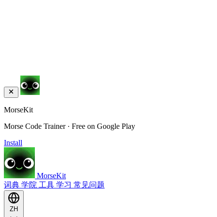
MorseKit
Morse Code Trainer · Free on Google Play
Install
MorseKit
词典
学院
工具
学习
常见问题
ZH