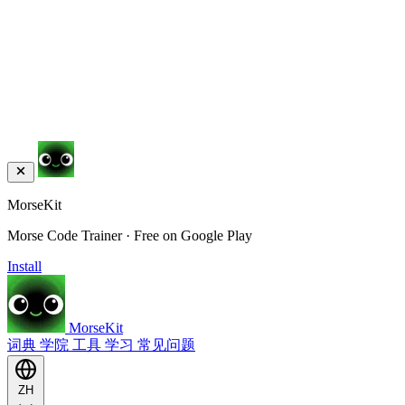
MorseKit
Morse Code Trainer · Free on Google Play
Install
MorseKit
词典
学院
工具
学习
常见问题
ZH