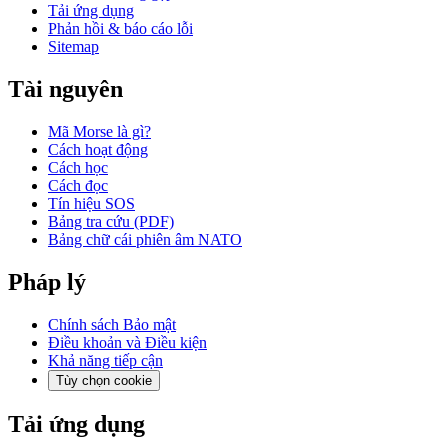
Tải ứng dụng
Phản hồi & báo cáo lỗi
Sitemap
Tài nguyên
Mã Morse là gì?
Cách hoạt động
Cách học
Cách đọc
Tín hiệu SOS
Bảng tra cứu (PDF)
Bảng chữ cái phiên âm NATO
Pháp lý
Chính sách Bảo mật
Điều khoản và Điều kiện
Khả năng tiếp cận
Tùy chọn cookie
Tải ứng dụng