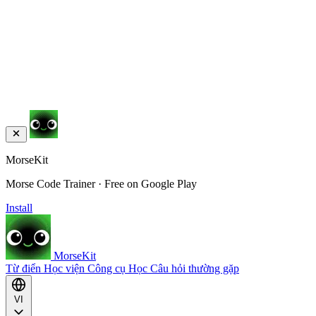
MorseKit
Morse Code Trainer · Free on Google Play
Install
MorseKit
Từ điển
Học viện
Công cụ
Học
Câu hỏi thường gặp
VI