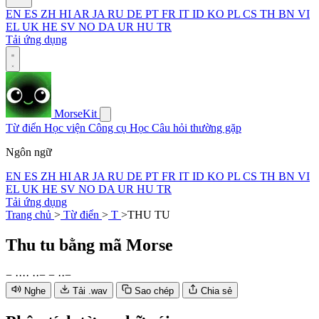
EN
ES
ZH
HI
AR
JA
RU
DE
PT
FR
IT
ID
KO
PL
CS
TH
BN
VI
EL
UK
HE
SV
NO
DA
UR
HU
TR
Tải ứng dụng
MorseKit
Từ điển
Học viện
Công cụ
Học
Câu hỏi thường gặp
Ngôn ngữ
EN
ES
ZH
HI
AR
JA
RU
DE
PT
FR
IT
ID
KO
PL
CS
TH
BN
VI
EL
UK
HE
SV
NO
DA
UR
HU
TR
Tải ứng dụng
Trang chủ
>
Từ điển
>
T
>
THU TU
Thu tu
bằng mã Morse
−
·
·
·
·
·
·
−
−
·
·
−
Nghe
Tải .wav
Sao chép
Chia sẻ