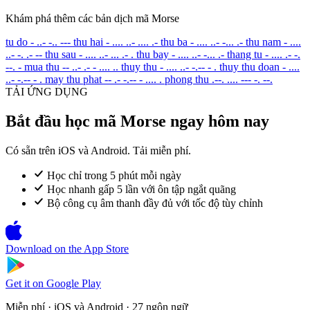
Khám phá thêm các bản dịch mã Morse
tu do
- ..- -.. ---
thu hai
- .... ..- .... .-
thu ba
- .... ..- -... .-
thu nam
- ....
..- -. .- --
thu sau
- .... ..- ... .- .
thu bay
- .... ..- -... .-
thang tu
- .... .- -.
--. -
mua thu
-- ..- .- - .... ..
thuy thu
- .... ..- -.-- - .
thuy thu doan
- ....
..- -.-- - .
may thu phat
-- .- -.-- - .... .
phong thu
.--. .... --- -. --.
TẢI ỨNG DỤNG
Bắt đầu học mã Morse ngay hôm nay
Có sẵn trên iOS và Android. Tải miễn phí.
Học chỉ trong 5 phút mỗi ngày
Học nhanh gấp 5 lần với ôn tập ngắt quãng
Bộ công cụ âm thanh đầy đủ với tốc độ tùy chỉnh
Download on the
App Store
Get it on
Google Play
Miễn phí · iOS và Android · 27 ngôn ngữ