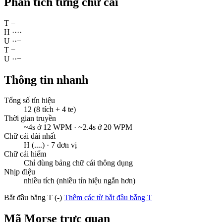
Phân tích từng chữ cái
T
−
H
·
·
·
·
U
·
·
−
T
−
U
·
·
−
Thông tin nhanh
Tổng số tín hiệu
12 (8 tích + 4 te)
Thời gian truyền
~4s ở 12 WPM · ~2.4s ở 20 WPM
Chữ cái dài nhất
H (....) · 7 đơn vị
Chữ cái hiếm
Chỉ dùng bảng chữ cái thông dụng
Nhịp điệu
nhiều tích (nhiều tín hiệu ngắn hơn)
Bắt đầu bằng T (-)
Thêm các từ bắt đầu bằng T
Mã Morse trực quan