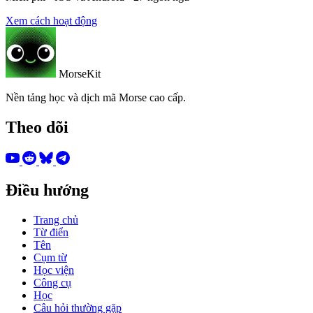
Xem cách hoạt động
MorseKit
Nền tảng học và dịch mã Morse cao cấp.
Theo dõi
Điều hướng
Trang chủ
Từ điển
Tên
Cụm từ
Học viện
Công cụ
Học
Câu hỏi thường gặp