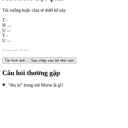
Tải xuống hoặc chia sẻ thiết kế này
T
-
H
....
U
..-
T
-
U
..-
−
·
·
·
·
·
·
−
−
·
·
−
Tải hình ảnh
Sao chép vào bộ nhớ tạm
Câu hỏi thường gặp
"thu tu" trong mã Morse là gì?