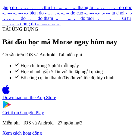
giup do
--. .. ..- .--. -..
thu tu
- .... ..- - ..-
thang tu
- .... .- -. --. -
do doc
-.. --- -.. --- -.-
bien do
-... .. . -. -.. --
do cao
-.. --- -.-. .- ---
tu choi
- ..-
-.-. .... ---
do
-.. ---
do tham
-.. --- - .... .- -
do tuoi
-.. --- - ..- --- .
su tu
... ..- - ..-
dong do
-.. --- -. --. -..
TẢI ỨNG DỤNG
Bắt đầu học mã Morse ngay hôm nay
Có sẵn trên iOS và Android. Tải miễn phí.
Học chỉ trong 5 phút mỗi ngày
Học nhanh gấp 5 lần với ôn tập ngắt quãng
Bộ công cụ âm thanh đầy đủ với tốc độ tùy chỉnh
Download on the
App Store
Get it on
Google Play
Miễn phí · iOS và Android · 27 ngôn ngữ
Xem cách hoạt động