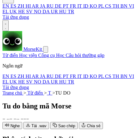
EN
ES
ZH
HI
AR
JA
RU
DE
PT
FR
IT
ID
KO
PL
CS
TH
BN
VI
EL
UK
HE
SV
NO
DA
UR
HU
TR
Tải ứng dụng
MorseKit
Từ điển
Học viện
Công cụ
Học
Câu hỏi thường gặp
Ngôn ngữ
EN
ES
ZH
HI
AR
JA
RU
DE
PT
FR
IT
ID
KO
PL
CS
TH
BN
VI
EL
UK
HE
SV
NO
DA
UR
HU
TR
Tải ứng dụng
Trang chủ
>
Từ điển
>
T
>
TU DO
Tu do
bằng mã Morse
−
·
·
−
−
·
·
−
−
−
Nghe
Tải .wav
Sao chép
Chia sẻ