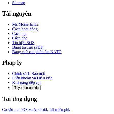
Sitemap
Tài nguyên
Mã Morse là gì?
Cách hoạt động
Cách học
Cách đọc
Tín hiệu SOS
Bảng tra cứu (PDF)
Bảng chữ cái phiên âm NATO
Pháp lý
Chính sách Bảo mật
Điều khoản và Điều kiện
Khả năng tiếp cận
Tùy chọn cookie
Tải ứng dụng
Có sẵn trên iOS và Android. Tải miễn phí.