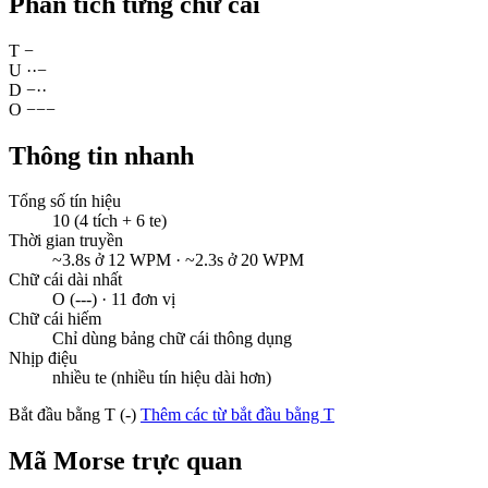
Phân tích từng chữ cái
T
−
U
·
·
−
D
−
·
·
O
−
−
−
Thông tin nhanh
Tổng số tín hiệu
10 (4 tích + 6 te)
Thời gian truyền
~3.8s ở 12 WPM · ~2.3s ở 20 WPM
Chữ cái dài nhất
O (---) · 11 đơn vị
Chữ cái hiếm
Chỉ dùng bảng chữ cái thông dụng
Nhịp điệu
nhiều te (nhiều tín hiệu dài hơn)
Bắt đầu bằng T (-)
Thêm các từ bắt đầu bằng T
Mã Morse trực quan