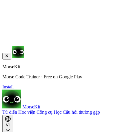
MorseKit
Morse Code Trainer · Free on Google Play
Install
MorseKit
Từ điển
Học viện
Công cụ
Học
Câu hỏi thường gặp
VI