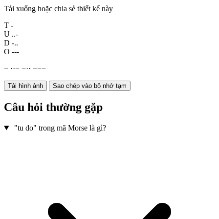
Tải xuống hoặc chia sẻ thiết kế này
T
-
U
..-
D
-..
O
---
−
·
·
−
−
·
·
−
−
−
Tải hình ảnh
Sao chép vào bộ nhớ tạm
Câu hỏi thường gặp
"tu do" trong mã Morse là gì?