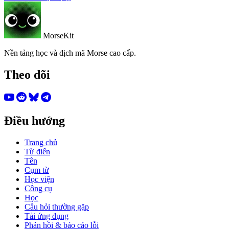
MorseKit
Nền tảng học và dịch mã Morse cao cấp.
Theo dõi
Điều hướng
Trang chủ
Từ điển
Tên
Cụm từ
Học viện
Công cụ
Học
Câu hỏi thường gặp
Tải ứng dụng
Phản hồi & báo cáo lỗi