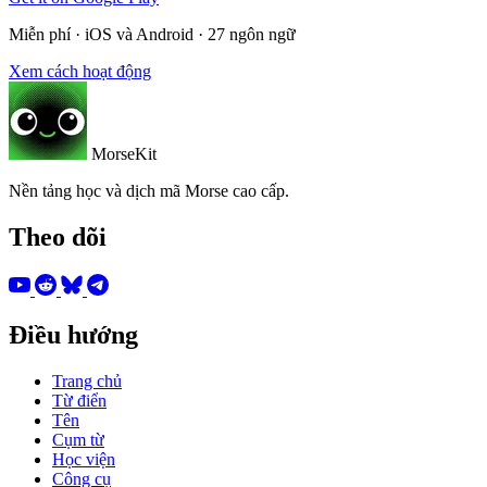
Miễn phí · iOS và Android · 27 ngôn ngữ
Xem cách hoạt động
MorseKit
Nền tảng học và dịch mã Morse cao cấp.
Theo dõi
Điều hướng
Trang chủ
Từ điển
Tên
Cụm từ
Học viện
Công cụ