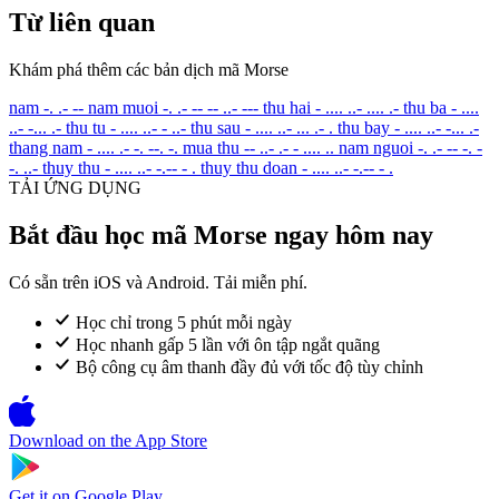
Từ liên quan
Khám phá thêm các bản dịch mã Morse
nam
-. .- --
nam muoi
-. .- -- -- ..- ---
thu hai
- .... ..- .... .-
thu ba
- ....
..- -... .-
thu tu
- .... ..- - ..-
thu sau
- .... ..- ... .- .
thu bay
- .... ..- -... .-
thang nam
- .... .- -. --. -.
mua thu
-- ..- .- - .... ..
nam nguoi
-. .- -- -. -
-. ..-
thuy thu
- .... ..- -.-- - .
thuy thu doan
- .... ..- -.-- - .
TẢI ỨNG DỤNG
Bắt đầu học mã Morse ngay hôm nay
Có sẵn trên iOS và Android. Tải miễn phí.
Học chỉ trong 5 phút mỗi ngày
Học nhanh gấp 5 lần với ôn tập ngắt quãng
Bộ công cụ âm thanh đầy đủ với tốc độ tùy chỉnh
Download on the
App Store
Get it on
Google Play