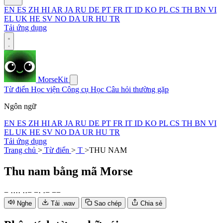
EN
ES
ZH
HI
AR
JA
RU
DE
PT
FR
IT
ID
KO
PL
CS
TH
BN
VI
EL
UK
HE
SV
NO
DA
UR
HU
TR
Tải ứng dụng
MorseKit
Từ điển
Học viện
Công cụ
Học
Câu hỏi thường gặp
Ngôn ngữ
EN
ES
ZH
HI
AR
JA
RU
DE
PT
FR
IT
ID
KO
PL
CS
TH
BN
VI
EL
UK
HE
SV
NO
DA
UR
HU
TR
Tải ứng dụng
Trang chủ
>
Từ điển
>
T
>
THU NAM
Thu nam
bằng mã Morse
−
·
·
·
·
·
·
−
−
·
·
−
−
−
Nghe
Tải .wav
Sao chép
Chia sẻ