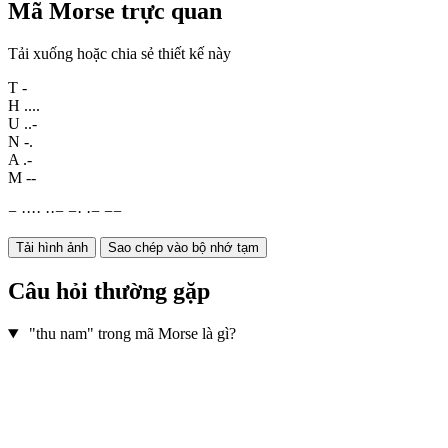
Mã Morse trực quan
Tải xuống hoặc chia sẻ thiết kế này
T
-
H
....
U
..-
N
-.
A
.-
M
--
−
·
·
·
·
·
·
−
−
·
·
−
−
−
Tải hình ảnh
Sao chép vào bộ nhớ tạm
Câu hỏi thường gặp
"thu nam" trong mã Morse là gì?