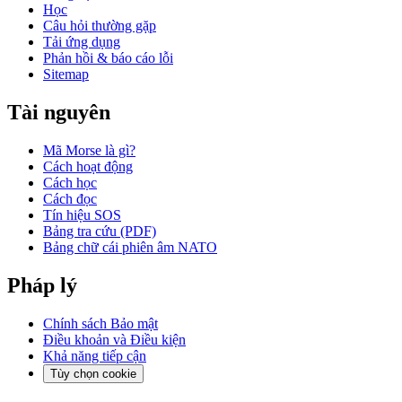
Học
Câu hỏi thường gặp
Tải ứng dụng
Phản hồi & báo cáo lỗi
Sitemap
Tài nguyên
Mã Morse là gì?
Cách hoạt động
Cách học
Cách đọc
Tín hiệu SOS
Bảng tra cứu (PDF)
Bảng chữ cái phiên âm NATO
Pháp lý
Chính sách Bảo mật
Điều khoản và Điều kiện
Khả năng tiếp cận
Tùy chọn cookie