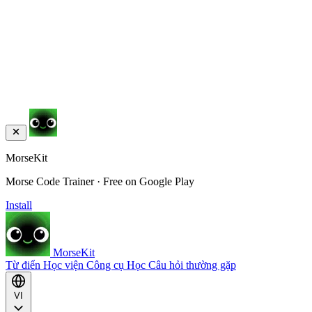
MorseKit
Morse Code Trainer · Free on Google Play
Install
MorseKit
Từ điển
Học viện
Công cụ
Học
Câu hỏi thường gặp
VI