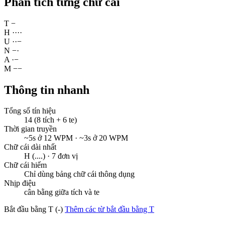
Phân tích từng chữ cái
T
−
H
·
·
·
·
U
·
·
−
N
−
·
A
·
−
M
−
−
Thông tin nhanh
Tổng số tín hiệu
14 (8 tích + 6 te)
Thời gian truyền
~5s ở 12 WPM · ~3s ở 20 WPM
Chữ cái dài nhất
H (....) · 7 đơn vị
Chữ cái hiếm
Chỉ dùng bảng chữ cái thông dụng
Nhịp điệu
cân bằng giữa tích và te
Bắt đầu bằng T (-)
Thêm các từ bắt đầu bằng T