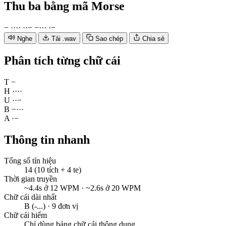
Thu ba
bằng mã Morse
−
·
·
·
·
·
·
−
−
·
·
·
·
−
Nghe
Tải .wav
Sao chép
Chia sẻ
Phân tích từng chữ cái
T
−
H
·
·
·
·
U
·
·
−
B
−
·
·
·
A
·
−
Thông tin nhanh
Tổng số tín hiệu
14 (10 tích + 4 te)
Thời gian truyền
~4.4s ở 12 WPM · ~2.6s ở 20 WPM
Chữ cái dài nhất
B (-...) · 9 đơn vị
Chữ cái hiếm
Chỉ dùng bảng chữ cái thông dụng