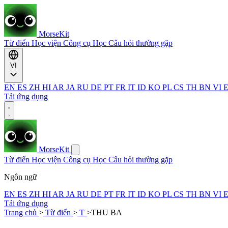
MorseKit
Từ điển
Học viện
Công cụ
Học
Câu hỏi thường gặp
VI
EN
ES
ZH
HI
AR
JA
RU
DE
PT
FR
IT
ID
KO
PL
CS
TH
BN
VI
Tải ứng dụng
MorseKit
Từ điển
Học viện
Công cụ
Học
Câu hỏi thường gặp
Ngôn ngữ
EN
ES
ZH
HI
AR
JA
RU
DE
PT
FR
IT
ID
KO
PL
CS
TH
BN
VI
Tải ứng dụng
Trang chủ
>
Từ điển
>
T
>
THU BA