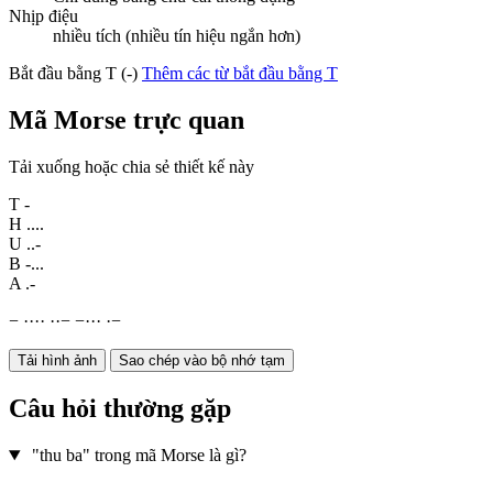
Nhịp điệu
nhiều tích (nhiều tín hiệu ngắn hơn)
Bắt đầu bằng T (-)
Thêm các từ bắt đầu bằng T
Mã Morse trực quan
Tải xuống hoặc chia sẻ thiết kế này
T
-
H
....
U
..-
B
-...
A
.-
−
·
·
·
·
·
·
−
−
·
·
·
·
−
Tải hình ảnh
Sao chép vào bộ nhớ tạm
Câu hỏi thường gặp
"thu ba" trong mã Morse là gì?