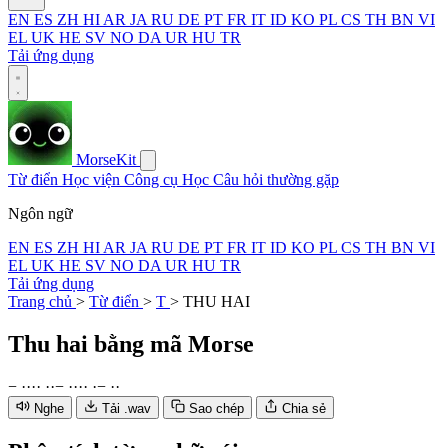
EN
ES
ZH
HI
AR
JA
RU
DE
PT
FR
IT
ID
KO
PL
CS
TH
BN
VI
EL
UK
HE
SV
NO
DA
UR
HU
TR
Tải ứng dụng
MorseKit
Từ điển
Học viện
Công cụ
Học
Câu hỏi thường gặp
Ngôn ngữ
EN
ES
ZH
HI
AR
JA
RU
DE
PT
FR
IT
ID
KO
PL
CS
TH
BN
VI
EL
UK
HE
SV
NO
DA
UR
HU
TR
Tải ứng dụng
Trang chủ
>
Từ điển
>
T
>
THU HAI
Thu hai
bằng mã Morse
−
·
·
·
·
·
·
−
·
·
·
·
·
−
·
·
Nghe
Tải .wav
Sao chép
Chia sẻ