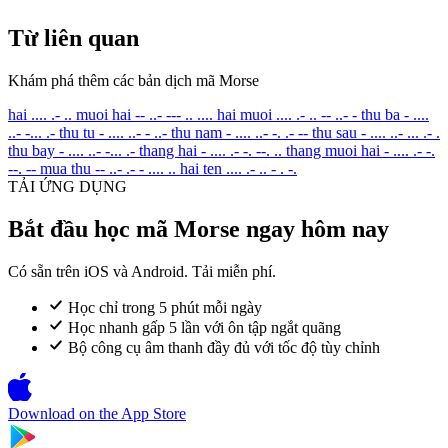
Từ liên quan
Khám phá thêm các bản dịch mã Morse
hai
.... .- ..
muoi hai
-- ..- --- .. ....
hai muoi
.... .- .. -- ..- -
thu ba
- ....
..- -... .-
thu tu
- .... ..- - ..-
thu nam
- .... ..- -. .- --
thu sau
- .... ..- ... .- .
thu bay
- .... ..- -... .-
thang hai
- .... .- -. --. ..
thang muoi hai
- .... .- -.
--. --
mua thu
-- ..- .- - .... ..
hai ten
.... .- .. - . -.
TẢI ỨNG DỤNG
Bắt đầu học mã Morse ngay hôm nay
Có sẵn trên iOS và Android. Tải miễn phí.
Học chỉ trong 5 phút mỗi ngày
Học nhanh gấp 5 lần với ôn tập ngắt quãng
Bộ công cụ âm thanh đầy đủ với tốc độ tùy chỉnh
Download on the
App Store