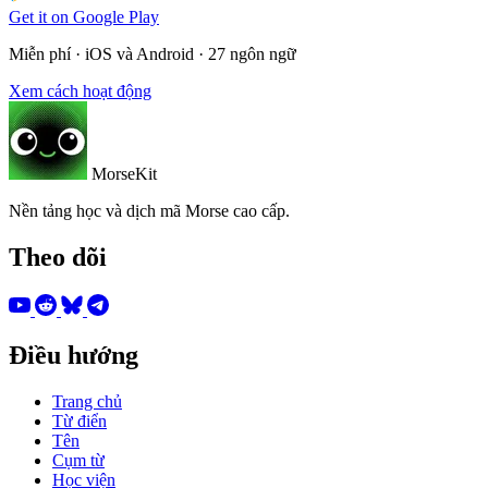
Get it on
Google Play
Miễn phí · iOS và Android · 27 ngôn ngữ
Xem cách hoạt động
MorseKit
Nền tảng học và dịch mã Morse cao cấp.
Theo dõi
Điều hướng
Trang chủ
Từ điển
Tên
Cụm từ
Học viện