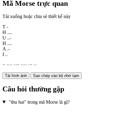
Mã Morse trực quan
Tải xuống hoặc chia sẻ thiết kế này
T
-
H
....
U
..-
H
....
A
.-
I
..
−
·
·
·
·
·
·
−
·
·
·
·
·
−
·
·
Tải hình ảnh
Sao chép vào bộ nhớ tạm
Câu hỏi thường gặp
"thu hai" trong mã Morse là gì?