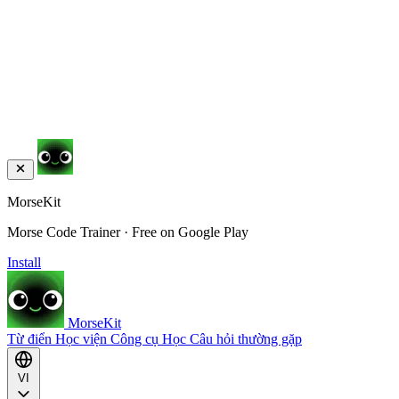
MorseKit
Morse Code Trainer · Free on Google Play
Install
MorseKit
Từ điển
Học viện
Công cụ
Học
Câu hỏi thường gặp
VI