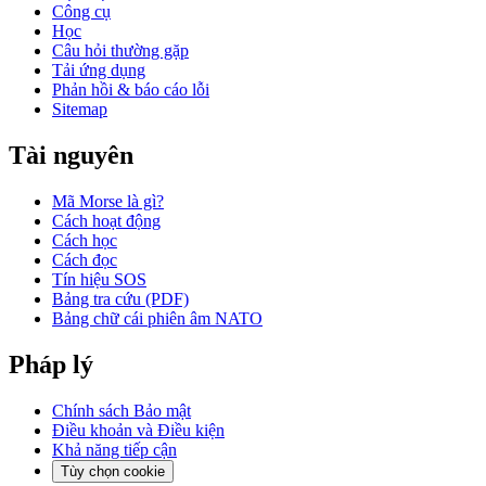
Công cụ
Học
Câu hỏi thường gặp
Tải ứng dụng
Phản hồi & báo cáo lỗi
Sitemap
Tài nguyên
Mã Morse là gì?
Cách hoạt động
Cách học
Cách đọc
Tín hiệu SOS
Bảng tra cứu (PDF)
Bảng chữ cái phiên âm NATO
Pháp lý
Chính sách Bảo mật
Điều khoản và Điều kiện
Khả năng tiếp cận
Tùy chọn cookie