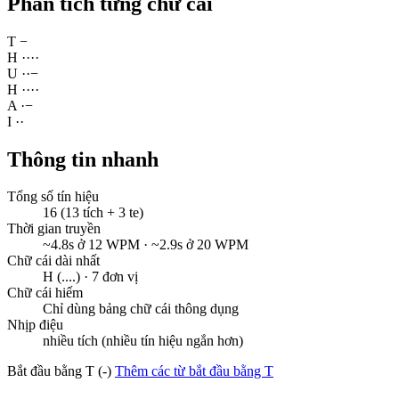
Phân tích từng chữ cái
T
−
H
·
·
·
·
U
·
·
−
H
·
·
·
·
A
·
−
I
·
·
Thông tin nhanh
Tổng số tín hiệu
16 (13 tích + 3 te)
Thời gian truyền
~4.8s ở 12 WPM · ~2.9s ở 20 WPM
Chữ cái dài nhất
H (....) · 7 đơn vị
Chữ cái hiếm
Chỉ dùng bảng chữ cái thông dụng
Nhịp điệu
nhiều tích (nhiều tín hiệu ngắn hơn)
Bắt đầu bằng T (-)
Thêm các từ bắt đầu bằng T