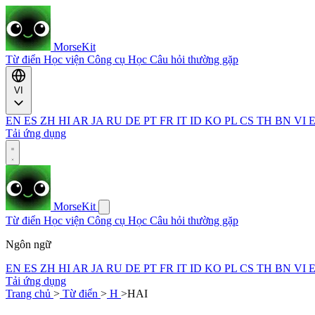
MorseKit
Từ điển
Học viện
Công cụ
Học
Câu hỏi thường gặp
VI
EN
ES
ZH
HI
AR
JA
RU
DE
PT
FR
IT
ID
KO
PL
CS
TH
BN
VI
Tải ứng dụng
MorseKit
Từ điển
Học viện
Công cụ
Học
Câu hỏi thường gặp
Ngôn ngữ
EN
ES
ZH
HI
AR
JA
RU
DE
PT
FR
IT
ID
KO
PL
CS
TH
BN
VI
Tải ứng dụng
Trang chủ
>
Từ điển
>
H
>
HAI