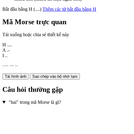
Bắt đầu bằng H (....)
Thêm các từ bắt đầu bằng H
Mã Morse trực quan
Tải xuống hoặc chia sẻ thiết kế này
H
....
A
.-
I
..
·
·
·
·
·
−
·
·
Tải hình ảnh
Sao chép vào bộ nhớ tạm
Câu hỏi thường gặp
"hai" trong mã Morse là gì?