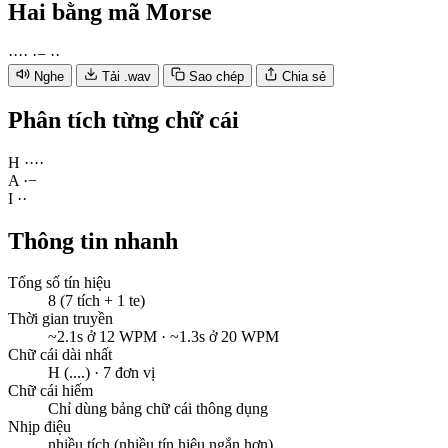
Hai
bằng mã Morse
·
·
·
·
·
−
·
·
Nghe
Tải .wav
Sao chép
Chia sẻ
Phân tích từng chữ cái
H
·
·
·
·
A
·
−
I
·
·
Thông tin nhanh
Tổng số tín hiệu
8 (7 tích + 1 te)
Thời gian truyền
~2.1s ở 12 WPM · ~1.3s ở 20 WPM
Chữ cái dài nhất
H (....) · 7 đơn vị
Chữ cái hiếm
Chỉ dùng bảng chữ cái thông dụng
Nhịp điệu
nhiều tích (nhiều tín hiệu ngắn hơn)