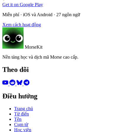
Get it on
Google Play
Miễn phí · iOS và Android · 27 ngôn ngữ
Xem cách hoạt động
MorseKit
Nền tảng học và dịch mã Morse cao cấp.
Theo dõi
Điều hướng
Trang chủ
Từ điển
Tên
Cụm từ
Học viện