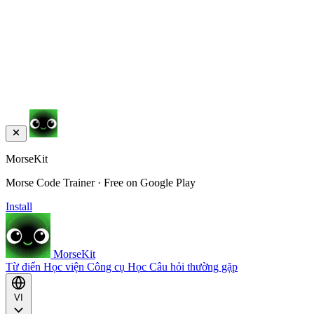
MorseKit
Morse Code Trainer · Free on Google Play
Install
MorseKit
Từ điển
Học viện
Công cụ
Học
Câu hỏi thường gặp
VI