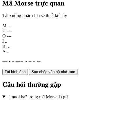
Mã Morse trực quan
Tải xuống hoặc chia sẻ thiết kế này
M
--
U
..-
O
---
I
..
B
-...
A
.-
−
−
·
·
−
−
−
−
·
·
−
·
·
·
·
−
Tải hình ảnh
Sao chép vào bộ nhớ tạm
Câu hỏi thường gặp
"muoi ba" trong mã Morse là gì?