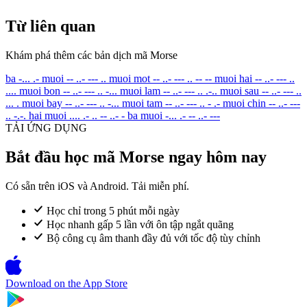
Từ liên quan
Khám phá thêm các bản dịch mã Morse
ba
-... .-
muoi
-- ..- --- ..
muoi mot
-- ..- --- .. -- --
muoi hai
-- ..- --- ..
....
muoi bon
-- ..- --- .. -...
muoi lam
-- ..- --- .. .-..
muoi sau
-- ..- --- ..
... .
muoi bay
-- ..- --- .. -...
muoi tam
-- ..- --- .. - .-
muoi chin
-- ..- ---
.. -.-.
hai muoi
.... .- .. -- ..- -
ba muoi
-... .- -- ..- ---
TẢI ỨNG DỤNG
Bắt đầu học mã Morse ngay hôm nay
Có sẵn trên iOS và Android. Tải miễn phí.
Học chỉ trong 5 phút mỗi ngày
Học nhanh gấp 5 lần với ôn tập ngắt quãng
Bộ công cụ âm thanh đầy đủ với tốc độ tùy chỉnh
Download on the
App Store