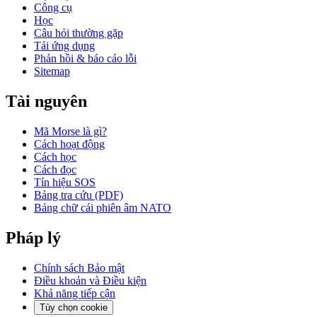
Công cụ
Học
Câu hỏi thường gặp
Tải ứng dụng
Phản hồi & báo cáo lỗi
Sitemap
Tài nguyên
Mã Morse là gì?
Cách hoạt động
Cách học
Cách đọc
Tín hiệu SOS
Bảng tra cứu (PDF)
Bảng chữ cái phiên âm NATO
Pháp lý
Chính sách Bảo mật
Điều khoản và Điều kiện
Khả năng tiếp cận
Tùy chọn cookie