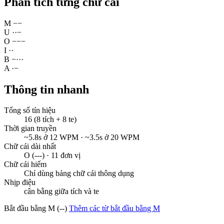
Phân tích từng chữ cái
M
−
−
U
·
·
−
O
−
−
−
I
·
·
B
−
·
·
·
A
·
−
Thông tin nhanh
Tổng số tín hiệu
16 (8 tích + 8 te)
Thời gian truyền
~5.8s ở 12 WPM · ~3.5s ở 20 WPM
Chữ cái dài nhất
O (---) · 11 đơn vị
Chữ cái hiếm
Chỉ dùng bảng chữ cái thông dụng
Nhịp điệu
cân bằng giữa tích và te
Bắt đầu bằng M (--)
Thêm các từ bắt đầu bằng M