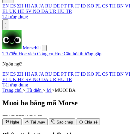
EN
ES
ZH
HI
AR
JA
RU
DE
PT
FR
IT
ID
KO
PL
CS
TH
BN
VI
EL
UK
HE
SV
NO
DA
UR
HU
TR
Tải ứng dụng
MorseKit
Từ điển
Học viện
Công cụ
Học
Câu hỏi thường gặp
Ngôn ngữ
EN
ES
ZH
HI
AR
JA
RU
DE
PT
FR
IT
ID
KO
PL
CS
TH
BN
VI
EL
UK
HE
SV
NO
DA
UR
HU
TR
Tải ứng dụng
Trang chủ
>
Từ điển
>
M
>
MUOI BA
Muoi ba
bằng mã Morse
−
−
·
·
−
−
−
−
·
·
−
·
·
·
·
−
Nghe
Tải .wav
Sao chép
Chia sẻ