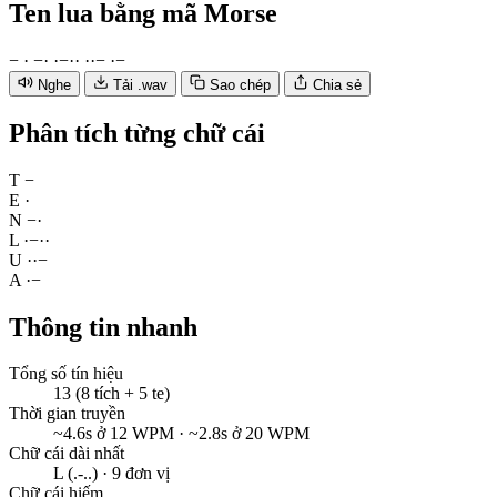
Ten lua
bằng mã Morse
−
·
−
·
·
−
·
·
·
·
−
·
−
Nghe
Tải .wav
Sao chép
Chia sẻ
Phân tích từng chữ cái
T
−
E
·
N
−
·
L
·
−
·
·
U
·
·
−
A
·
−
Thông tin nhanh
Tổng số tín hiệu
13 (8 tích + 5 te)
Thời gian truyền
~4.6s ở 12 WPM · ~2.8s ở 20 WPM
Chữ cái dài nhất
L (.-..) · 9 đơn vị
Chữ cái hiếm