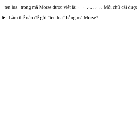
"ten lua" trong mã Morse được viết là: - . -. .-.. ..- .-. Mỗi chữ cá
Làm thế nào để gửi "ten lua" bằng mã Morse?