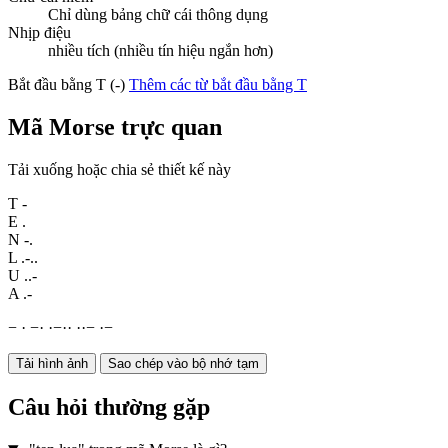
Chỉ dùng bảng chữ cái thông dụng
Nhịp điệu
nhiều tích (nhiều tín hiệu ngắn hơn)
Bắt đầu bằng T (-)
Thêm các từ bắt đầu bằng T
Mã Morse trực quan
Tải xuống hoặc chia sẻ thiết kế này
T
-
E
.
N
-.
L
.-..
U
..-
A
.-
−
·
−
·
·
−
·
·
·
·
−
·
−
Tải hình ảnh
Sao chép vào bộ nhớ tạm
Câu hỏi thường gặp