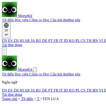
MorseKit
Từ điển
Học viện
Công cụ
Học
Câu hỏi thường gặp
VI
EN
ES
ZH
HI
AR
JA
RU
DE
PT
FR
IT
ID
KO
PL
CS
TH
BN
VI
Tải ứng dụng
MorseKit
Từ điển
Học viện
Công cụ
Học
Câu hỏi thường gặp
Ngôn ngữ
EN
ES
ZH
HI
AR
JA
RU
DE
PT
FR
IT
ID
KO
PL
CS
TH
BN
VI
Tải ứng dụng
Trang chủ
>
Từ điển
>
T
>
TEN LUA