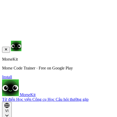
MorseKit
Morse Code Trainer · Free on Google Play
Install
MorseKit
Từ điển
Học viện
Công cụ
Học
Câu hỏi thường gặp
VI