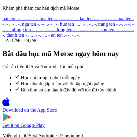
Khám phá thêm các bản dịch mã Morse
hai ten
.... .- .. - . -.
hoa ten
.... --- .- - . -.
lan ten
.-.. .- -. - . -.
mai ten
-
- .- .. - . -.
nga ten
-. --. .- - . -.
hue ten
.... ..- . - . -.
trang ten
- .-. .- -. -
-. - .
nhung ten
-. .... ..- -. --.
long ten
.-.. --- -. --. - .
son ten
... --- -. - .
-.
thanh ten
- .... .- -. .... -
an ten
.- -. - . -.
TẢI ỨNG DỤNG
Bắt đầu học mã Morse ngay hôm nay
Có sẵn trên iOS và Android. Tải miễn phí.
Học chỉ trong 5 phút mỗi ngày
Học nhanh gấp 5 lần với ôn tập ngắt quãng
Bộ công cụ âm thanh đầy đủ với tốc độ tùy chỉnh
Download on the
App Store
Get it on
Google Play
Miễn phí · iOS và Android · 27 ngôn ngữ