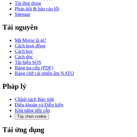
Tải ứng dụng
Phản hồi & báo cáo lỗi
Sitemap
Tài nguyên
Mã Morse là gì?
Cách hoạt động
Cách học
Cách đọc
Tín hiệu SOS
Bảng tra cứu (PDF)
Bảng chữ cái phiên âm NATO
Pháp lý
Chính sách Bảo mật
Điều khoản và Điều kiện
Khả năng tiếp cận
Tùy chọn cookie
Tải ứng dụng