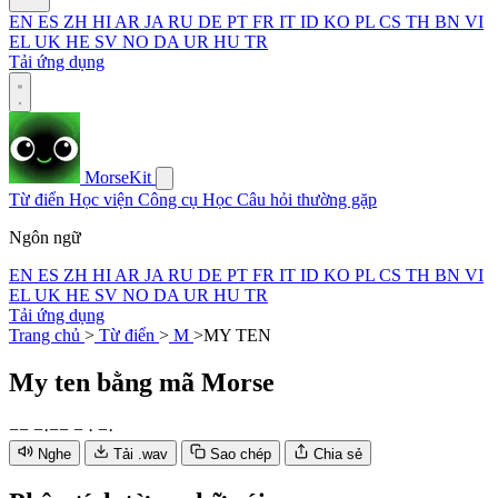
EN
ES
ZH
HI
AR
JA
RU
DE
PT
FR
IT
ID
KO
PL
CS
TH
BN
VI
EL
UK
HE
SV
NO
DA
UR
HU
TR
Tải ứng dụng
MorseKit
Từ điển
Học viện
Công cụ
Học
Câu hỏi thường gặp
Ngôn ngữ
EN
ES
ZH
HI
AR
JA
RU
DE
PT
FR
IT
ID
KO
PL
CS
TH
BN
VI
EL
UK
HE
SV
NO
DA
UR
HU
TR
Tải ứng dụng
Trang chủ
>
Từ điển
>
M
>
MY TEN
My ten
bằng mã Morse
−
−
−
·
−
−
−
·
−
·
Nghe
Tải .wav
Sao chép
Chia sẻ