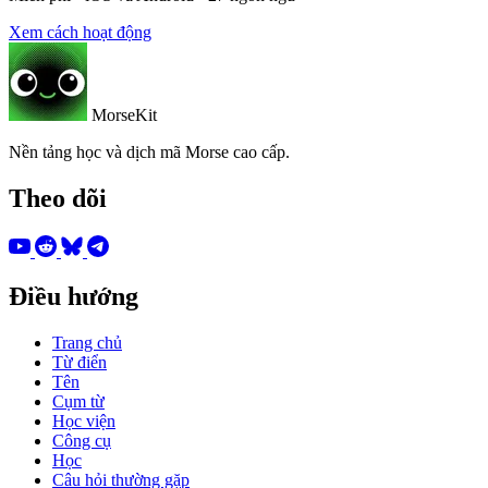
Xem cách hoạt động
MorseKit
Nền tảng học và dịch mã Morse cao cấp.
Theo dõi
Điều hướng
Trang chủ
Từ điển
Tên
Cụm từ
Học viện
Công cụ
Học
Câu hỏi thường gặp