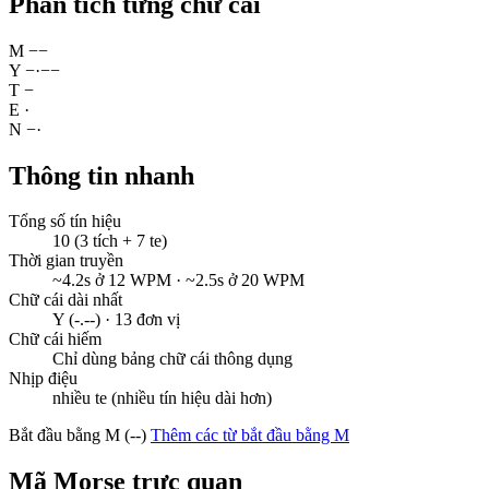
Phân tích từng chữ cái
M
−
−
Y
−
·
−
−
T
−
E
·
N
−
·
Thông tin nhanh
Tổng số tín hiệu
10 (3 tích + 7 te)
Thời gian truyền
~4.2s ở 12 WPM · ~2.5s ở 20 WPM
Chữ cái dài nhất
Y (-.--) · 13 đơn vị
Chữ cái hiếm
Chỉ dùng bảng chữ cái thông dụng
Nhịp điệu
nhiều te (nhiều tín hiệu dài hơn)
Bắt đầu bằng M (--)
Thêm các từ bắt đầu bằng M
Mã Morse trực quan