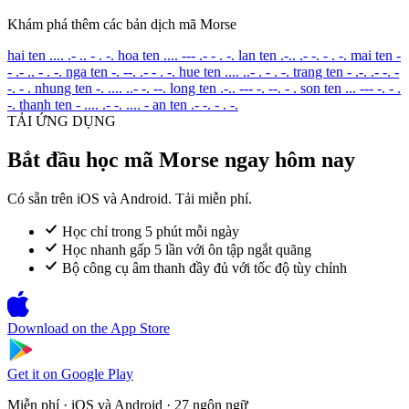
Khám phá thêm các bản dịch mã Morse
hai ten
.... .- .. - . -.
hoa ten
.... --- .- - . -.
lan ten
.-.. .- -. - . -.
mai ten
-
- .- .. - . -.
nga ten
-. --. .- - . -.
hue ten
.... ..- . - . -.
trang ten
- .-. .- -. -
-. - .
nhung ten
-. .... ..- -. --.
long ten
.-.. --- -. --. - .
son ten
... --- -. - .
-.
thanh ten
- .... .- -. .... -
an ten
.- -. - . -.
TẢI ỨNG DỤNG
Bắt đầu học mã Morse ngay hôm nay
Có sẵn trên iOS và Android. Tải miễn phí.
Học chỉ trong 5 phút mỗi ngày
Học nhanh gấp 5 lần với ôn tập ngắt quãng
Bộ công cụ âm thanh đầy đủ với tốc độ tùy chỉnh
Download on the
App Store
Get it on
Google Play
Miễn phí · iOS và Android · 27 ngôn ngữ