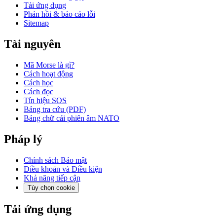
Tải ứng dụng
Phản hồi & báo cáo lỗi
Sitemap
Tài nguyên
Mã Morse là gì?
Cách hoạt động
Cách học
Cách đọc
Tín hiệu SOS
Bảng tra cứu (PDF)
Bảng chữ cái phiên âm NATO
Pháp lý
Chính sách Bảo mật
Điều khoản và Điều kiện
Khả năng tiếp cận
Tùy chọn cookie
Tải ứng dụng