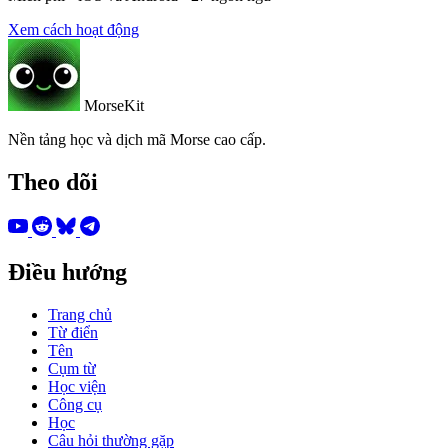
Xem cách hoạt động
MorseKit
Nền tảng học và dịch mã Morse cao cấp.
Theo dõi
Điều hướng
Trang chủ
Từ điển
Tên
Cụm từ
Học viện
Công cụ
Học
Câu hỏi thường gặp