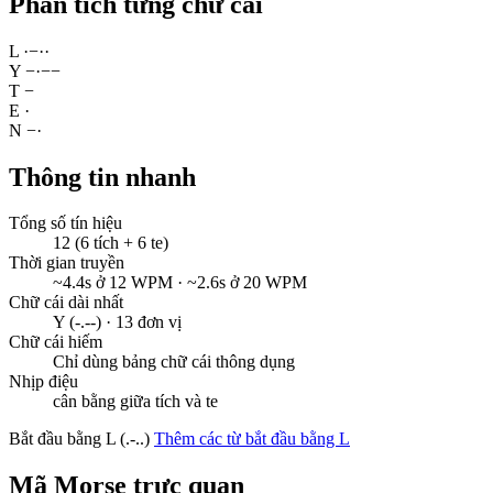
Phân tích từng chữ cái
L
·
−
·
·
Y
−
·
−
−
T
−
E
·
N
−
·
Thông tin nhanh
Tổng số tín hiệu
12 (6 tích + 6 te)
Thời gian truyền
~4.4s ở 12 WPM · ~2.6s ở 20 WPM
Chữ cái dài nhất
Y (-.--) · 13 đơn vị
Chữ cái hiếm
Chỉ dùng bảng chữ cái thông dụng
Nhịp điệu
cân bằng giữa tích và te
Bắt đầu bằng L (.-..)
Thêm các từ bắt đầu bằng L
Mã Morse trực quan