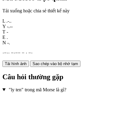
Tải xuống hoặc chia sẻ thiết kế này
L
.-..
Y
-.--
T
-
E
.
N
-.
·
−
·
·
−
·
−
−
−
·
−
·
Tải hình ảnh
Sao chép vào bộ nhớ tạm
Câu hỏi thường gặp
"ly ten" trong mã Morse là gì?