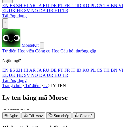
EN
ES
ZH
HI
AR
JA
RU
DE
PT
FR
IT
ID
KO
PL
CS
TH
BN
VI
EL
UK
HE
SV
NO
DA
UR
HU
TR
Tải ứng dụng
MorseKit
Từ điển
Học viện
Công cụ
Học
Câu hỏi thường gặp
Ngôn ngữ
EN
ES
ZH
HI
AR
JA
RU
DE
PT
FR
IT
ID
KO
PL
CS
TH
BN
VI
EL
UK
HE
SV
NO
DA
UR
HU
TR
Tải ứng dụng
Trang chủ
>
Từ điển
>
L
>
LY TEN
Ly ten
bằng mã Morse
·
−
·
·
−
·
−
−
−
·
−
·
Nghe
Tải .wav
Sao chép
Chia sẻ