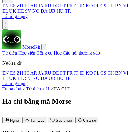
EN
ES
ZH
HI
AR
JA
RU
DE
PT
FR
IT
ID
KO
PL
CS
TH
BN
VI
EL
UK
HE
SV
NO
DA
UR
HU
TR
Tải ứng dụng
MorseKit
Từ điển
Học viện
Công cụ
Học
Câu hỏi thường gặp
Ngôn ngữ
EN
ES
ZH
HI
AR
JA
RU
DE
PT
FR
IT
ID
KO
PL
CS
TH
BN
VI
EL
UK
HE
SV
NO
DA
UR
HU
TR
Tải ứng dụng
Trang chủ
>
Từ điển
>
H
>
HA CHI
Ha chi
bằng mã Morse
·
·
·
·
·
−
−
·
−
·
·
·
·
·
·
·
Nghe
Tải .wav
Sao chép
Chia sẻ