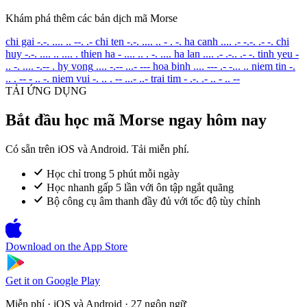
Khám phá thêm các bản dịch mã Morse
chi gai
-.-. .... .. --. .-
chi ten
-.-. .... .. - . -.
ha canh
.... .- -.-. .- -.
chi
huy
-.-. .... .. .... .
thien ha
- .... .. . -. ....
ha lan
.... .- .-.. .- -.
tinh yeu
-
.. -. .... -.-- .
hy vong
.... -.-- ...- ---
hoa binh
.... --- .- -... ..
niem tin
-.
.. . -- - .. -.
niem vui
-. .. . -- ...- ..-
trai tim
- .-. .- .. - .. --
TẢI ỨNG DỤNG
Bắt đầu học mã Morse ngay hôm nay
Có sẵn trên iOS và Android. Tải miễn phí.
Học chỉ trong 5 phút mỗi ngày
Học nhanh gấp 5 lần với ôn tập ngắt quãng
Bộ công cụ âm thanh đầy đủ với tốc độ tùy chỉnh
Download on the
App Store
Get it on
Google Play
Miễn phí · iOS và Android · 27 ngôn ngữ