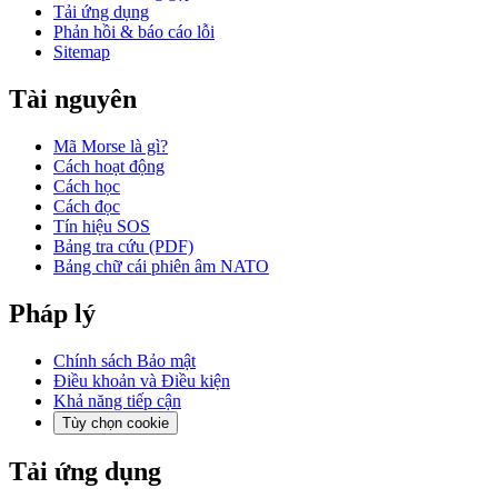
Tải ứng dụng
Phản hồi & báo cáo lỗi
Sitemap
Tài nguyên
Mã Morse là gì?
Cách hoạt động
Cách học
Cách đọc
Tín hiệu SOS
Bảng tra cứu (PDF)
Bảng chữ cái phiên âm NATO
Pháp lý
Chính sách Bảo mật
Điều khoản và Điều kiện
Khả năng tiếp cận
Tùy chọn cookie
Tải ứng dụng