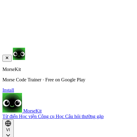
MorseKit
Morse Code Trainer · Free on Google Play
Install
MorseKit
Từ điển
Học viện
Công cụ
Học
Câu hỏi thường gặp
VI