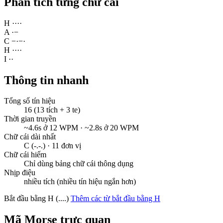
Phân tích từng chữ cái
H
·
·
·
·
A
·
−
C
−
·
−
·
H
·
·
·
·
I
·
·
Thông tin nhanh
Tổng số tín hiệu
16 (13 tích + 3 te)
Thời gian truyền
~4.6s ở 12 WPM · ~2.8s ở 20 WPM
Chữ cái dài nhất
C (-.-.) · 11 đơn vị
Chữ cái hiếm
Chỉ dùng bảng chữ cái thông dụng
Nhịp điệu
nhiều tích (nhiều tín hiệu ngắn hơn)
Bắt đầu bằng H (....)
Thêm các từ bắt đầu bằng H
Mã Morse trực quan