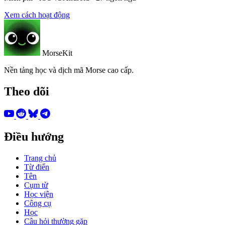
Xem cách hoạt động
MorseKit
Nền tảng học và dịch mã Morse cao cấp.
Theo dõi
Điều hướng
Trang chủ
Từ điển
Tên
Cụm từ
Học viện
Công cụ
Học
Câu hỏi thường gặp