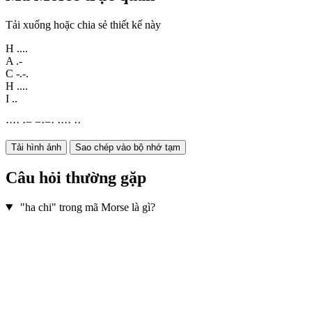
Tải xuống hoặc chia sẻ thiết kế này
H
....
A
.-
C
-.-.
H
....
I
..
·
·
·
·
·
−
−
·
−
·
·
·
·
·
·
·
Tải hình ảnh
Sao chép vào bộ nhớ tạm
Câu hỏi thường gặp
"ha chi" trong mã Morse là gì?