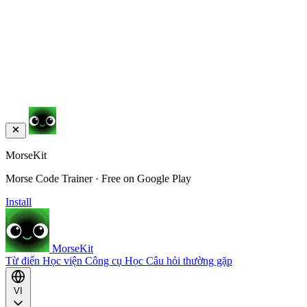
MorseKit
Morse Code Trainer · Free on Google Play
Install
MorseKit
Từ điển
Học viện
Công cụ
Học
Câu hỏi thường gặp
VI