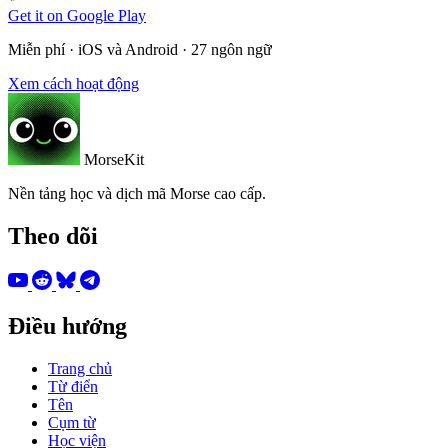
Get it on
Google Play
Miễn phí · iOS và Android · 27 ngôn ngữ
Xem cách hoạt động
MorseKit
Nền tảng học và dịch mã Morse cao cấp.
Theo dõi
Điều hướng
Trang chủ
Từ điển
Tên
Cụm từ
Học viện