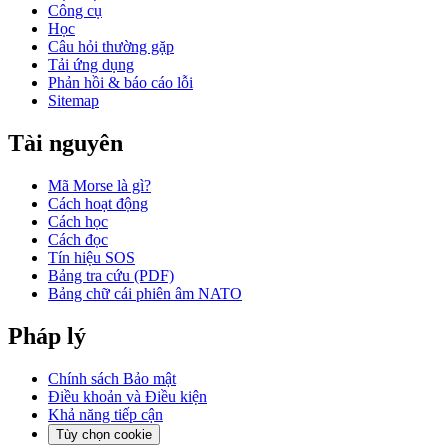
Công cụ
Học
Câu hỏi thường gặp
Tải ứng dụng
Phản hồi & báo cáo lỗi
Sitemap
Tài nguyên
Mã Morse là gì?
Cách hoạt động
Cách học
Cách đọc
Tín hiệu SOS
Bảng tra cứu (PDF)
Bảng chữ cái phiên âm NATO
Pháp lý
Chính sách Bảo mật
Điều khoản và Điều kiện
Khả năng tiếp cận
Tùy chọn cookie