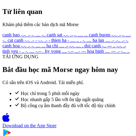
Từ liên quan
Khám phá thêm các bản dịch mã Morse
canh bao
-.-. .- -. .... -..
canh sat
-.-. .- -. .... ...
canh buom
-.-. .- -. ....
-..
cat canh
-.-. .- - -.-. .- -
thien ha
- .... .. . -. ....
ha lan
.... .- .-.. .- -.
canh hoa
-.-. .- -. .... ...
ha chi
.... .- -.-. .... .
doi canh
-.. --- .. -.-. .-
tinh yeu
- .. -. .... -.-- .
hy vong
.... -.-- ...- ---
hoa binh
.... --- .- -... ..
TẢI ỨNG DỤNG
Bắt đầu học mã Morse ngay hôm nay
Có sẵn trên iOS và Android. Tải miễn phí.
Học chỉ trong 5 phút mỗi ngày
Học nhanh gấp 5 lần với ôn tập ngắt quãng
Bộ công cụ âm thanh đầy đủ với tốc độ tùy chỉnh
Download on the
App Store