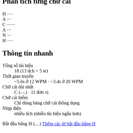
Phân tích từng chữ cái
H
·
·
·
·
A
·
−
C
−
·
−
·
A
·
−
N
−
·
H
·
·
·
·
Thông tin nhanh
Tổng số tín hiệu
18 (13 tích + 5 te)
Thời gian truyền
~5.6s ở 12 WPM · ~3.4s ở 20 WPM
Chữ cái dài nhất
C (-.-.) · 11 đơn vị
Chữ cái hiếm
Chỉ dùng bảng chữ cái thông dụng
Nhịp điệu
nhiều tích (nhiều tín hiệu ngắn hơn)
Bắt đầu bằng H (....)
Thêm các từ bắt đầu bằng H