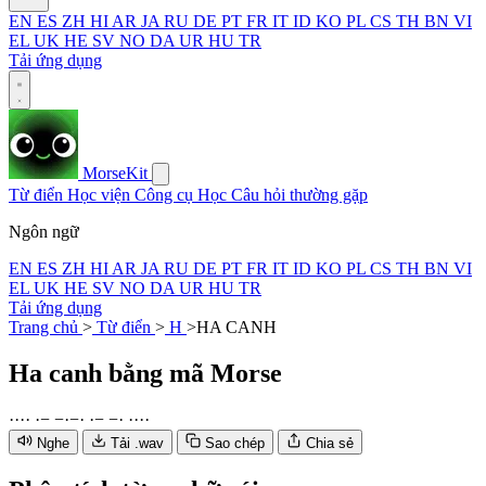
EN
ES
ZH
HI
AR
JA
RU
DE
PT
FR
IT
ID
KO
PL
CS
TH
BN
VI
EL
UK
HE
SV
NO
DA
UR
HU
TR
Tải ứng dụng
MorseKit
Từ điển
Học viện
Công cụ
Học
Câu hỏi thường gặp
Ngôn ngữ
EN
ES
ZH
HI
AR
JA
RU
DE
PT
FR
IT
ID
KO
PL
CS
TH
BN
VI
EL
UK
HE
SV
NO
DA
UR
HU
TR
Tải ứng dụng
Trang chủ
>
Từ điển
>
H
>
HA CANH
Ha canh
bằng mã Morse
·
·
·
·
·
−
−
·
−
·
·
−
−
·
·
·
·
·
Nghe
Tải .wav
Sao chép
Chia sẻ