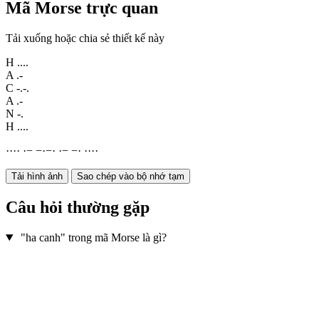
Mã Morse trực quan
Tải xuống hoặc chia sẻ thiết kế này
H
....
A
.-
C
-.-.
A
.-
N
-.
H
....
·
·
·
·
·
−
−
·
−
·
·
−
−
·
·
·
·
·
Tải hình ảnh
Sao chép vào bộ nhớ tạm
Câu hỏi thường gặp
"ha canh" trong mã Morse là gì?