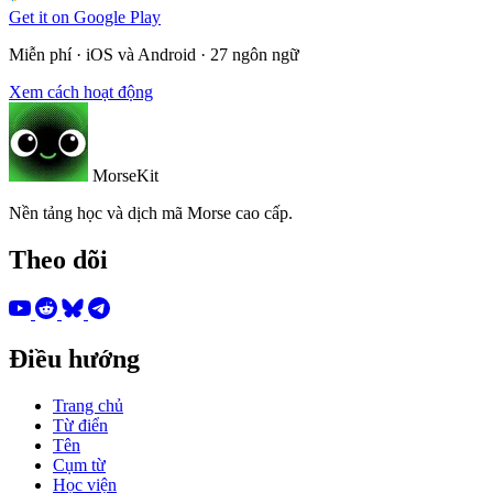
Get it on
Google Play
Miễn phí · iOS và Android · 27 ngôn ngữ
Xem cách hoạt động
MorseKit
Nền tảng học và dịch mã Morse cao cấp.
Theo dõi
Điều hướng
Trang chủ
Từ điển
Tên
Cụm từ
Học viện