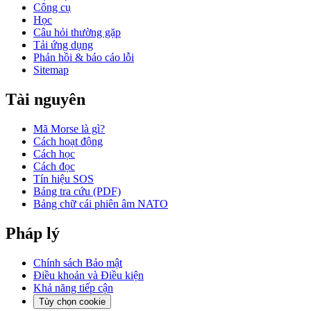
Công cụ
Học
Câu hỏi thường gặp
Tải ứng dụng
Phản hồi & báo cáo lỗi
Sitemap
Tài nguyên
Mã Morse là gì?
Cách hoạt động
Cách học
Cách đọc
Tín hiệu SOS
Bảng tra cứu (PDF)
Bảng chữ cái phiên âm NATO
Pháp lý
Chính sách Bảo mật
Điều khoản và Điều kiện
Khả năng tiếp cận
Tùy chọn cookie