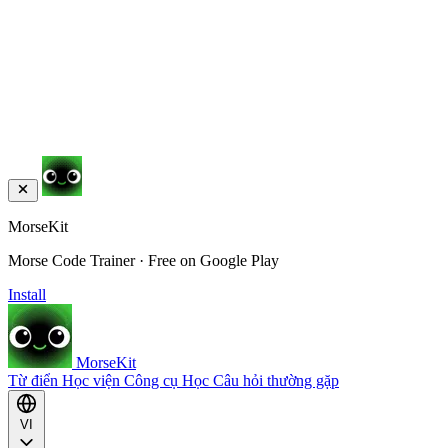
MorseKit
Morse Code Trainer · Free on Google Play
Install
MorseKit
Từ điển
Học viện
Công cụ
Học
Câu hỏi thường gặp
VI