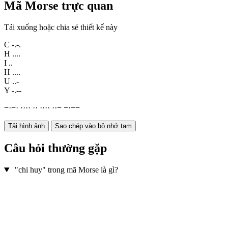
Mã Morse trực quan
Tải xuống hoặc chia sẻ thiết kế này
C
-.-.
H
....
I
..
H
....
U
..-
Y
-.--
−
·
−
·
·
·
·
·
·
·
·
·
·
·
·
·
−
−
·
−
−
Tải hình ảnh
Sao chép vào bộ nhớ tạm
Câu hỏi thường gặp
"chi huy" trong mã Morse là gì?