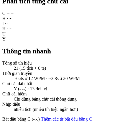
Phân tích từng chữ cái
C
−
·
−
·
H
·
·
·
·
I
·
·
H
·
·
·
·
U
·
·
−
Y
−
·
−
−
Thông tin nhanh
Tổng số tín hiệu
21 (15 tích + 6 te)
Thời gian truyền
~6.4s ở 12 WPM · ~3.8s ở 20 WPM
Chữ cái dài nhất
Y (-.--) · 13 đơn vị
Chữ cái hiếm
Chỉ dùng bảng chữ cái thông dụng
Nhịp điệu
nhiều tích (nhiều tín hiệu ngắn hơn)
Bắt đầu bằng C (-.-.)
Thêm các từ bắt đầu bằng C