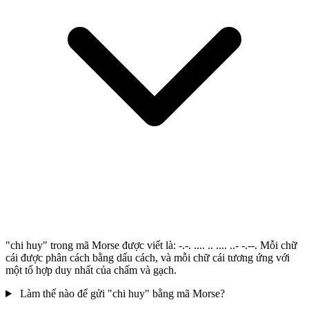
"chi huy" trong mã Morse được viết là: -.-. .... .. .... ..- -.--. Mỗi chữ
cái được phân cách bằng dấu cách, và mỗi chữ cái tương ứng với
một tổ hợp duy nhất của chấm và gạch.
Làm thế nào để gửi "chi huy" bằng mã Morse?