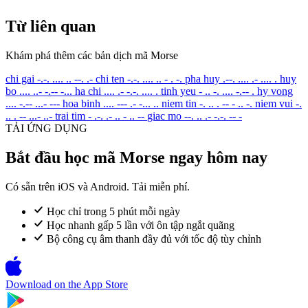
Từ liên quan
Khám phá thêm các bản dịch mã Morse
chi gai
-.-. .... .. --. .-
chi ten
-.-. .... .. - . -.
pha huy
.--. .... .- .... .
huy
bo
.... ..- -.-- -...
ha chi
.... .- -.-. .... .
tinh yeu
- .. -. .... -.-- .
hy vong
.... -.-- ...- ---
hoa binh
.... --- .- -... ..
niem tin
-. .. . -- - .. -.
niem vui
-.
.. . -- ...- ..-
trai tim
- .-. .- .. - .. --
giac mo
--. .. .- -.-. -- -
TẢI ỨNG DỤNG
Bắt đầu học mã Morse ngay hôm nay
Có sẵn trên iOS và Android. Tải miễn phí.
Học chỉ trong 5 phút mỗi ngày
Học nhanh gấp 5 lần với ôn tập ngắt quãng
Bộ công cụ âm thanh đầy đủ với tốc độ tùy chỉnh
Download on the
App Store