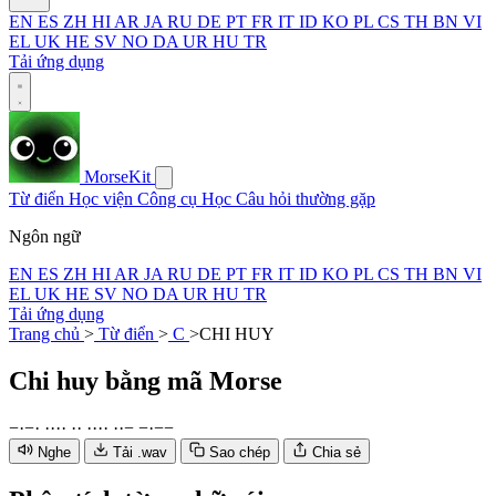
EN
ES
ZH
HI
AR
JA
RU
DE
PT
FR
IT
ID
KO
PL
CS
TH
BN
VI
EL
UK
HE
SV
NO
DA
UR
HU
TR
Tải ứng dụng
MorseKit
Từ điển
Học viện
Công cụ
Học
Câu hỏi thường gặp
Ngôn ngữ
EN
ES
ZH
HI
AR
JA
RU
DE
PT
FR
IT
ID
KO
PL
CS
TH
BN
VI
EL
UK
HE
SV
NO
DA
UR
HU
TR
Tải ứng dụng
Trang chủ
>
Từ điển
>
C
>
CHI HUY
Chi huy
bằng mã Morse
−
·
−
·
·
·
·
·
·
·
·
·
·
·
·
·
−
−
·
−
−
Nghe
Tải .wav
Sao chép
Chia sẻ