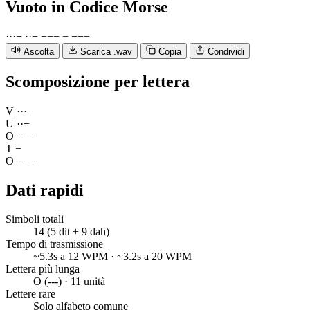
Vuoto
in Codice Morse
·
·
·
−
·
·
−
−
−
−
−
−
−
−
Ascolta
Scarica .wav
Copia
Condividi
Scomposizione per lettera
V
·
·
·
−
U
·
·
−
O
−
−
−
T
−
O
−
−
−
Dati rapidi
Simboli totali
14 (5 dit + 9 dah)
Tempo di trasmissione
~5.3s a 12 WPM · ~3.2s a 20 WPM
Lettera più lunga
O (---) · 11 unità
Lettere rare
Solo alfabeto comune