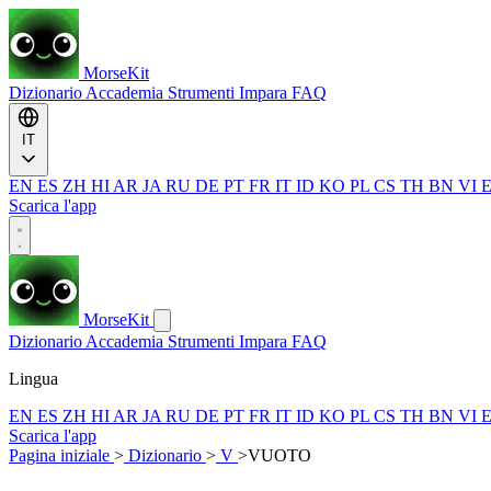
MorseKit
Dizionario
Accademia
Strumenti
Impara
FAQ
IT
EN
ES
ZH
HI
AR
JA
RU
DE
PT
FR
IT
ID
KO
PL
CS
TH
BN
VI
Scarica l'app
MorseKit
Dizionario
Accademia
Strumenti
Impara
FAQ
Lingua
EN
ES
ZH
HI
AR
JA
RU
DE
PT
FR
IT
ID
KO
PL
CS
TH
BN
VI
Scarica l'app
Pagina iniziale
>
Dizionario
>
V
>
VUOTO