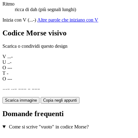
Ritmo
ricca di dah (più segnali lunghi)
Inizia con V (...-)
Altre parole che iniziano con V
Codice Morse visivo
Scarica o condividi questo design
V
...-
U
..-
O
---
T
-
O
---
·
·
·
−
·
·
−
−
−
−
−
−
−
−
Scarica immagine
Copia negli appunti
Domande frequenti
Come si scrive "vuoto" in codice Morse?