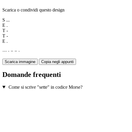
Scarica o condividi questo design
S
...
E
.
T
-
T
-
E
.
·
·
·
·
−
−
·
Scarica immagine
Copia negli appunti
Domande frequenti
Come si scrive "sette" in codice Morse?