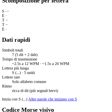
Scomposizione per lettera
S
·
·
·
E
·
T
−
T
−
E
·
Dati rapidi
Simboli totali
7 (5 dit + 2 dah)
Tempo di trasmissione
~2.5s a 12 WPM · ~1.5s a 20 WPM
Lettera più lunga
S (...) · 5 unità
Lettere rare
Solo alfabeto comune
Ritmo
ricca di dit (più segnali brevi)
Inizia con S (...)
Altre parole che iniziano con S
Codice Morse visivo