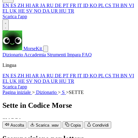
EN
ES
ZH
HI
AR
JA
RU
DE
PT
FR
IT
ID
KO
PL
CS
TH
BN
VI
EL
UK
HE
SV
NO
DA
UR
HU
TR
Scarica l'app
MorseKit
Dizionario
Accademia
Strumenti
Impara
FAQ
Lingua
EN
ES
ZH
HI
AR
JA
RU
DE
PT
FR
IT
ID
KO
PL
CS
TH
BN
VI
EL
UK
HE
SV
NO
DA
UR
HU
TR
Scarica l'app
Pagina iniziale
>
Dizionario
>
S
>
SETTE
Sette
in Codice Morse
·
·
·
·
−
−
·
Ascolta
Scarica .wav
Copia
Condividi