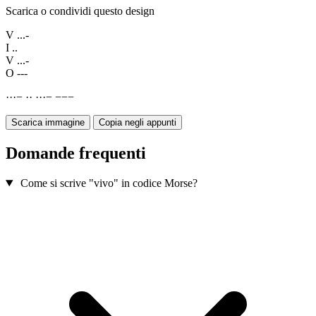
Scarica o condividi questo design
V
...-
I
..
V
...-
O
---
·
·
·
−
·
·
·
·
·
−
−
−
−
Scarica immagine
Copia negli appunti
Domande frequenti
Come si scrive "vivo" in codice Morse?