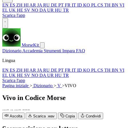
EN
ES
ZH
HI
AR
JA
RU
DE
PT
FR
IT
ID
KO
PL
CS
TH
BN
VI
EL
UK
HE
SV
NO
DA
UR
HU
TR
Scarica l'app
MorseKit
Dizionario
Accademia
Strumenti
Impara
FAQ
Lingua
EN
ES
ZH
HI
AR
JA
RU
DE
PT
FR
IT
ID
KO
PL
CS
TH
BN
VI
EL
UK
HE
SV
NO
DA
UR
HU
TR
Scarica l'app
Pagina iniziale
>
Dizionario
>
V
>
VIVO
Vivo
in Codice Morse
·
·
·
−
·
·
·
·
·
−
−
−
−
Ascolta
Scarica .wav
Copia
Condividi