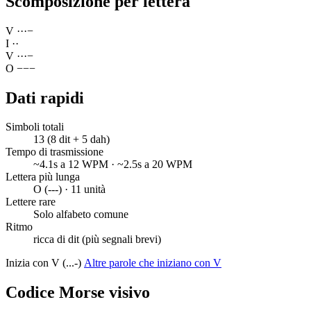
Scomposizione per lettera
V
·
·
·
−
I
·
·
V
·
·
·
−
O
−
−
−
Dati rapidi
Simboli totali
13 (8 dit + 5 dah)
Tempo di trasmissione
~4.1s a 12 WPM · ~2.5s a 20 WPM
Lettera più lunga
O (---) · 11 unità
Lettere rare
Solo alfabeto comune
Ritmo
ricca di dit (più segnali brevi)
Inizia con V (...-)
Altre parole che iniziano con V
Codice Morse visivo