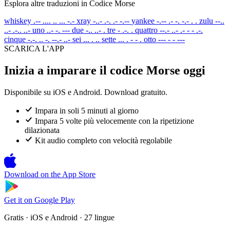
Esplora altre traduzioni in Codice Morse
whiskey
.-- .... .. ... -.-
xray
-..- .-. .- -.--
yankee
-.-- .- -. -.- . .
zulu
--..
..- .-.. ..-
uno
..- -. ---
due
-.. ..- .
tre
- .-. .
quattro
--.- ..- .- - - .-.
cinque
-.-. .. -. --.- ..-
sei
... . ..
sette
... . - - .
otto
--- - - ---
SCARICA L'APP
Inizia a imparare il codice Morse oggi
Disponibile su iOS e Android. Download gratuito.
Impara in soli 5 minuti al giorno
Impara 5 volte più velocemente con la ripetizione
dilazionata
Kit audio completo con velocità regolabile
Download on the
App Store
Get it on
Google Play
Gratis · iOS e Android · 27 lingue