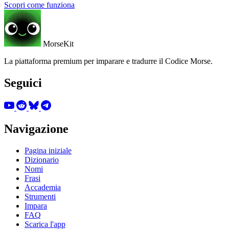
Scopri come funziona
MorseKit
La piattaforma premium per imparare e tradurre il Codice Morse.
Seguici
Navigazione
Pagina iniziale
Dizionario
Nomi
Frasi
Accademia
Strumenti
Impara
FAQ
Scarica l'app