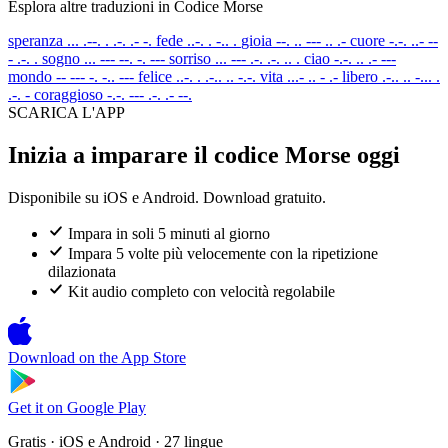
Esplora altre traduzioni in Codice Morse
speranza
... .--. . .-. .- -.
fede
..-. . -.. .
gioia
--. .. --- .. .-
cuore
-.-. ..- --
- .-. .
sogno
... --- --. -. ---
sorriso
... --- .-. .-. .. .
ciao
-.-. .. .- ---
mondo
-- --- -. -.. ---
felice
..-. . .-.. .. -.-.
vita
...- .. - .-
libero
.-.. .. -... .
.-. -
coraggioso
-.-. --- .-. .- --.
SCARICA L'APP
Inizia a imparare il codice Morse oggi
Disponibile su iOS e Android. Download gratuito.
Impara in soli 5 minuti al giorno
Impara 5 volte più velocemente con la ripetizione
dilazionata
Kit audio completo con velocità regolabile
Download on the
App Store
Get it on
Google Play
Gratis · iOS e Android · 27 lingue