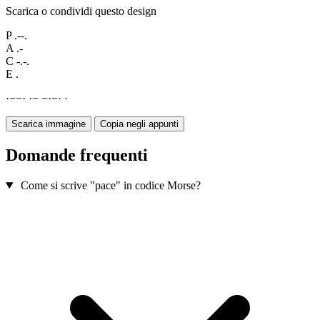
Scarica o condividi questo design
P
.--.
A
.-
C
-.-.
E
.
·
−
−
·
·
−
−
·
−
·
·
Scarica immagine
Copia negli appunti
Domande frequenti
Come si scrive "pace" in codice Morse?