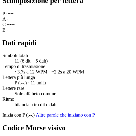
Scomposizione per lettera
P
·
−
−
·
A
·
−
C
−
·
−
·
E
·
Dati rapidi
Simboli totali
11 (6 dit + 5 dah)
Tempo di trasmissione
~3.7s a 12 WPM · ~2.2s a 20 WPM
Lettera più lunga
P (.--.) · 11 unità
Lettere rare
Solo alfabeto comune
Ritmo
bilanciata tra dit e dah
Inizia con P (.--.)
Altre parole che iniziano con P
Codice Morse visivo