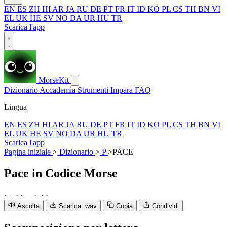
EN
ES
ZH
HI
AR
JA
RU
DE
PT
FR
IT
ID
KO
PL
CS
TH
BN
VI
EL
UK
HE
SV
NO
DA
UR
HU
TR
Scarica l'app
MorseKit
Dizionario
Accademia
Strumenti
Impara
FAQ
Lingua
EN
ES
ZH
HI
AR
JA
RU
DE
PT
FR
IT
ID
KO
PL
CS
TH
BN
VI
EL
UK
HE
SV
NO
DA
UR
HU
TR
Scarica l'app
Pagina iniziale
>
Dizionario
>
P
>
PACE
Pace
in Codice Morse
·
−
−
·
·
−
−
·
−
·
·
Ascolta
Scarica .wav
Copia
Condividi