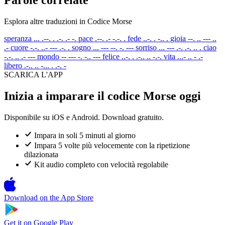
Esplora altre traduzioni in Codice Morse
speranza
... .--. . .-. .- -.
pace
.--. .- -.-. .
fede
..-. . -.. .
gioia
--. .. --- ..
.-
cuore
-.-. ..- --- .-. .
sogno
... --- --. -. ---
sorriso
... --- .-. .-. .. .
ciao
-.-. .. .- ---
mondo
-- --- -. -.. ---
felice
..-. . .-.. .. -.-.
vita
...- .. - .-
libero
.-.. .. -... . .-. -
SCARICA L'APP
Inizia a imparare il codice Morse oggi
Disponibile su iOS e Android. Download gratuito.
Impara in soli 5 minuti al giorno
Impara 5 volte più velocemente con la ripetizione
dilazionata
Kit audio completo con velocità regolabile
Download on the
App Store
Get it on
Google Play