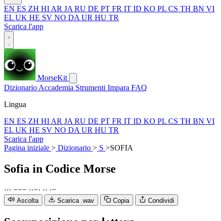
EN
ES
ZH
HI
AR
JA
RU
DE
PT
FR
IT
ID
KO
PL
CS
TH
BN
VI
EL
UK
HE
SV
NO
DA
UR
HU
TR
Scarica l'app
MorseKit
Dizionario
Accademia
Strumenti
Impara
FAQ
Lingua
EN
ES
ZH
HI
AR
JA
RU
DE
PT
FR
IT
ID
KO
PL
CS
TH
BN
VI
EL
UK
HE
SV
NO
DA
UR
HU
TR
Scarica l'app
Pagina iniziale
>
Dizionario
>
S
>
SOFIA
Sofia
in Codice Morse
·
·
·
−
−
−
·
·
−
·
·
·
·
−
Ascolta
Scarica .wav
Copia
Condividi