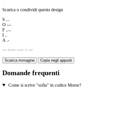
Scarica o condividi questo design
S
...
O
---
F
..-.
I
..
A
.-
·
·
·
−
−
−
·
·
−
·
·
·
·
−
Scarica immagine
Copia negli appunti
Domande frequenti
Come si scrive "sofia" in codice Morse?