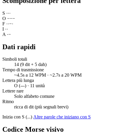
Scomposizione per lettera
S
·
·
·
O
−
−
−
F
·
·
−
·
I
·
·
A
·
−
Dati rapidi
Simboli totali
14 (9 dit + 5 dah)
Tempo di trasmissione
~4.5s a 12 WPM · ~2.7s a 20 WPM
Lettera più lunga
O (---) · 11 unità
Lettere rare
Solo alfabeto comune
Ritmo
ricca di dit (più segnali brevi)
Inizia con S (...)
Altre parole che iniziano con S
Codice Morse visivo