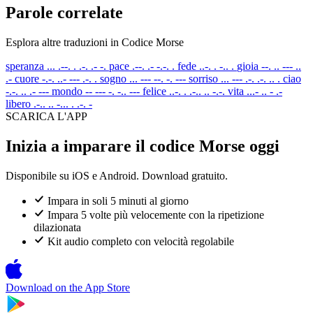
Parole correlate
Esplora altre traduzioni in Codice Morse
speranza
... .--. . .-. .- -.
pace
.--. .- -.-. .
fede
..-. . -.. .
gioia
--. .. --- ..
.-
cuore
-.-. ..- --- .-. .
sogno
... --- --. -. ---
sorriso
... --- .-. .-. .. .
ciao
-.-. .. .- ---
mondo
-- --- -. -.. ---
felice
..-. . .-.. .. -.-.
vita
...- .. - .-
libero
.-.. .. -... . .-. -
SCARICA L'APP
Inizia a imparare il codice Morse oggi
Disponibile su iOS e Android. Download gratuito.
Impara in soli 5 minuti al giorno
Impara 5 volte più velocemente con la ripetizione
dilazionata
Kit audio completo con velocità regolabile
Download on the
App Store