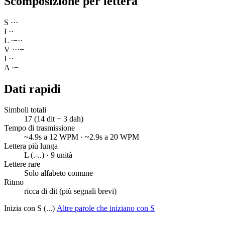
Scomposizione per lettera
S
·
·
·
I
·
·
L
·
−
·
·
V
·
·
·
−
I
·
·
A
·
−
Dati rapidi
Simboli totali
17 (14 dit + 3 dah)
Tempo di trasmissione
~4.9s a 12 WPM · ~2.9s a 20 WPM
Lettera più lunga
L (.-..) · 9 unità
Lettere rare
Solo alfabeto comune
Ritmo
ricca di dit (più segnali brevi)
Inizia con S (...)
Altre parole che iniziano con S