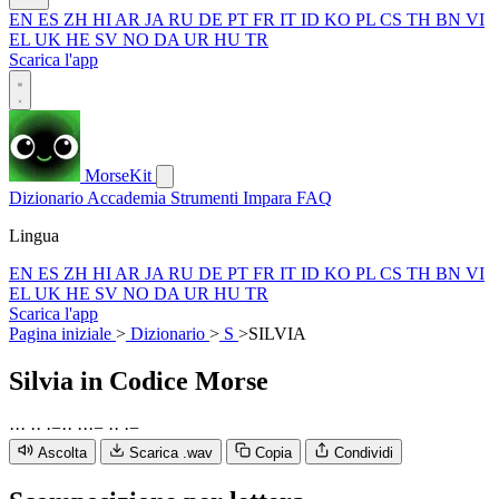
EN
ES
ZH
HI
AR
JA
RU
DE
PT
FR
IT
ID
KO
PL
CS
TH
BN
VI
EL
UK
HE
SV
NO
DA
UR
HU
TR
Scarica l'app
MorseKit
Dizionario
Accademia
Strumenti
Impara
FAQ
Lingua
EN
ES
ZH
HI
AR
JA
RU
DE
PT
FR
IT
ID
KO
PL
CS
TH
BN
VI
EL
UK
HE
SV
NO
DA
UR
HU
TR
Scarica l'app
Pagina iniziale
>
Dizionario
>
S
>
SILVIA
Silvia
in Codice Morse
·
·
·
·
·
·
−
·
·
·
·
·
−
·
·
·
−
Ascolta
Scarica .wav
Copia
Condividi