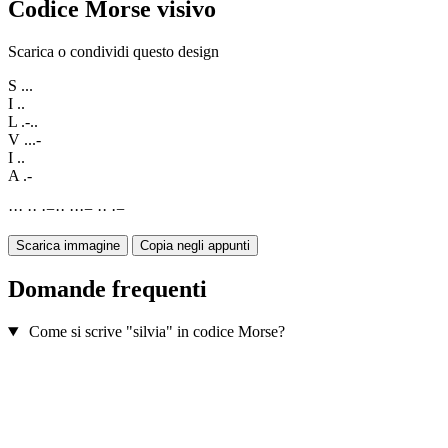
Codice Morse visivo
Scarica o condividi questo design
S
...
I
..
L
.-..
V
...-
I
..
A
.-
·
·
·
·
·
·
−
·
·
·
·
·
−
·
·
·
−
Scarica immagine
Copia negli appunti
Domande frequenti
Come si scrive "silvia" in codice Morse?