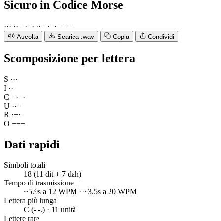
Sicuro
in Codice Morse
·
·
·
·
·
−
·
−
·
·
·
−
·
−
·
−
−
−
Ascolta
Scarica .wav
Copia
Condividi
Scomposizione per lettera
S
·
·
·
I
·
·
C
−
·
−
·
U
·
·
−
R
·
−
·
O
−
−
−
Dati rapidi
Simboli totali
18 (11 dit + 7 dah)
Tempo di trasmissione
~5.9s a 12 WPM · ~3.5s a 20 WPM
Lettera più lunga
C (-.-.) · 11 unità
Lettere rare