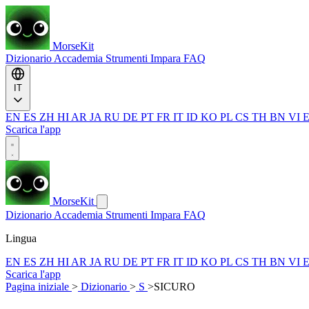
MorseKit
Dizionario
Accademia
Strumenti
Impara
FAQ
IT
EN
ES
ZH
HI
AR
JA
RU
DE
PT
FR
IT
ID
KO
PL
CS
TH
BN
VI
Scarica l'app
MorseKit
Dizionario
Accademia
Strumenti
Impara
FAQ
Lingua
EN
ES
ZH
HI
AR
JA
RU
DE
PT
FR
IT
ID
KO
PL
CS
TH
BN
VI
Scarica l'app
Pagina iniziale
>
Dizionario
>
S
>
SICURO