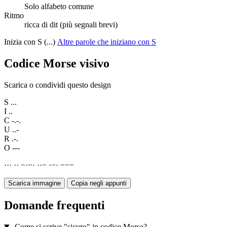
Solo alfabeto comune
Ritmo
ricca di dit (più segnali brevi)
Inizia con S (...)
Altre parole che iniziano con S
Codice Morse visivo
Scarica o condividi questo design
S
...
I
..
C
-.-.
U
..-
R
.-.
O
---
·
·
·
·
·
−
·
−
·
·
·
−
·
−
·
−
−
−
Scarica immagine
Copia negli appunti
Domande frequenti
Come si scrive "sicuro" in codice Morse?