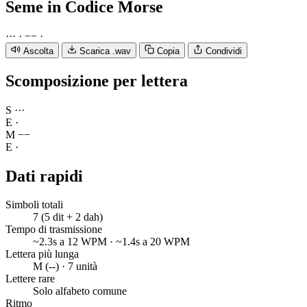
Seme
in Codice Morse
·
·
·
·
−
−
·
Ascolta
Scarica .wav
Copia
Condividi
Scomposizione per lettera
S
·
·
·
E
·
M
−
−
E
·
Dati rapidi
Simboli totali
7 (5 dit + 2 dah)
Tempo di trasmissione
~2.3s a 12 WPM · ~1.4s a 20 WPM
Lettera più lunga
M (--) · 7 unità
Lettere rare
Solo alfabeto comune
Ritmo