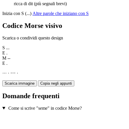
ricca di dit (più segnali brevi)
Inizia con S (...)
Altre parole che iniziano con S
Codice Morse visivo
Scarica o condividi questo design
S
...
E
.
M
--
E
.
·
·
·
·
−
−
·
Scarica immagine
Copia negli appunti
Domande frequenti
Come si scrive "seme" in codice Morse?