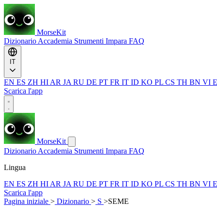
MorseKit
Dizionario
Accademia
Strumenti
Impara
FAQ
IT
EN
ES
ZH
HI
AR
JA
RU
DE
PT
FR
IT
ID
KO
PL
CS
TH
BN
VI
Scarica l'app
MorseKit
Dizionario
Accademia
Strumenti
Impara
FAQ
Lingua
EN
ES
ZH
HI
AR
JA
RU
DE
PT
FR
IT
ID
KO
PL
CS
TH
BN
VI
Scarica l'app
Pagina iniziale
>
Dizionario
>
S
>
SEME