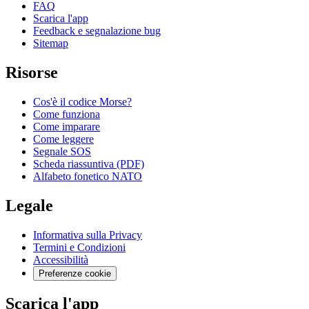
FAQ
Scarica l'app
Feedback e segnalazione bug
Sitemap
Risorse
Cos'è il codice Morse?
Come funziona
Come imparare
Come leggere
Segnale SOS
Scheda riassuntiva (PDF)
Alfabeto fonetico NATO
Legale
Informativa sulla Privacy
Termini e Condizioni
Accessibilità
Preferenze cookie
Scarica l'app