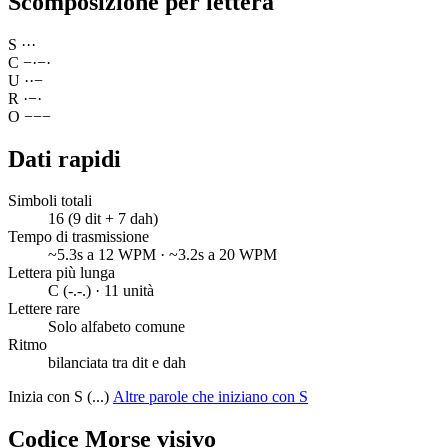
Scomposizione per lettera
S
·
·
·
C
−
·
−
·
U
·
·
−
R
·
−
·
O
−
−
−
Dati rapidi
Simboli totali
16 (9 dit + 7 dah)
Tempo di trasmissione
~5.3s a 12 WPM · ~3.2s a 20 WPM
Lettera più lunga
C (-.-.) · 11 unità
Lettere rare
Solo alfabeto comune
Ritmo
bilanciata tra dit e dah
Inizia con S (...)
Altre parole che iniziano con S
Codice Morse visivo