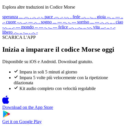
Esplora altre traduzioni in Codice Morse
speranza
... .--. . .-. .- -.
pace
.--. .- -.-. .
fede
..-. . -.. .
gioia
--. .. --- ..
.-
cuore
-.-. ..- --- .-. .
sogno
... --- --. -. ---
sorriso
... --- .-. .-. .. .
ciao
-.-. .. .- ---
mondo
-- --- -. -.. ---
felice
..-. . .-.. .. -.-.
vita
...- .. - .-
libero
.-.. .. -... . .-. -
SCARICA L'APP
Inizia a imparare il codice Morse oggi
Disponibile su iOS e Android. Download gratuito.
Impara in soli 5 minuti al giorno
Impara 5 volte più velocemente con la ripetizione
dilazionata
Kit audio completo con velocità regolabile
Download on the
App Store
Get it on
Google Play