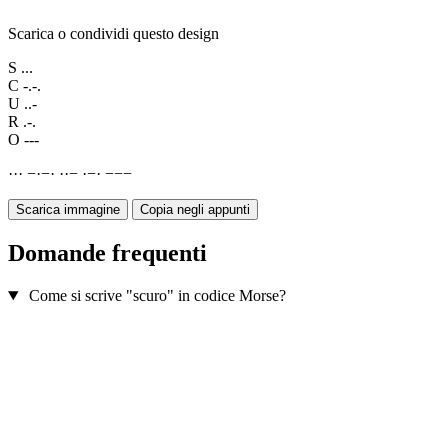
Scarica o condividi questo design
S
...
C
-.-.
U
..-
R
.-.
O
---
·
·
·
−
·
−
·
·
·
−
·
−
·
−
−
−
Scarica immagine
Copia negli appunti
Domande frequenti
Come si scrive "scuro" in codice Morse?