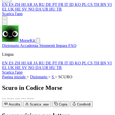
EN
ES
ZH
HI
AR
JA
RU
DE
PT
FR
IT
ID
KO
PL
CS
TH
BN
VI
EL
UK
HE
SV
NO
DA
UR
HU
TR
Scarica l'app
MorseKit
Dizionario
Accademia
Strumenti
Impara
FAQ
Lingua
EN
ES
ZH
HI
AR
JA
RU
DE
PT
FR
IT
ID
KO
PL
CS
TH
BN
VI
EL
UK
HE
SV
NO
DA
UR
HU
TR
Scarica l'app
Pagina iniziale
>
Dizionario
>
S
>
SCURO
Scuro
in Codice Morse
·
·
·
−
·
−
·
·
·
−
·
−
·
−
−
−
Ascolta
Scarica .wav
Copia
Condividi