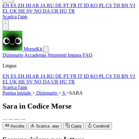
EN
ES
ZH
HI
AR
JA
RU
DE
PT
FR
IT
ID
KO
PL
CS
TH
BN
VI
EL
UK
HE
SV
NO
DA
UR
HU
TR
Scarica l'app
MorseKit
Dizionario
Accademia
Strumenti
Impara
FAQ
Lingua
EN
ES
ZH
HI
AR
JA
RU
DE
PT
FR
IT
ID
KO
PL
CS
TH
BN
VI
EL
UK
HE
SV
NO
DA
UR
HU
TR
Scarica l'app
Pagina iniziale
>
Dizionario
>
S
>
SARA
Sara
in Codice Morse
·
·
·
·
−
·
−
·
·
−
Ascolta
Scarica .wav
Copia
Condividi