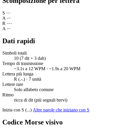
Scomposizione per lettera
S
·
·
·
A
·
−
R
·
−
·
A
·
−
Dati rapidi
Simboli totali
10 (7 dit + 3 dah)
Tempo di trasmissione
~3.1s a 12 WPM · ~1.9s a 20 WPM
Lettera più lunga
R (.-.) · 7 unità
Lettere rare
Solo alfabeto comune
Ritmo
ricca di dit (più segnali brevi)
Inizia con S (...)
Altre parole che iniziano con S
Codice Morse visivo