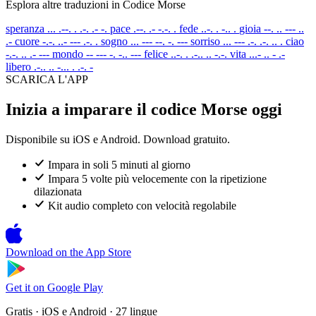
Esplora altre traduzioni in Codice Morse
speranza
... .--. . .-. .- -.
pace
.--. .- -.-. .
fede
..-. . -.. .
gioia
--. .. --- ..
.-
cuore
-.-. ..- --- .-. .
sogno
... --- --. -. ---
sorriso
... --- .-. .-. .. .
ciao
-.-. .. .- ---
mondo
-- --- -. -.. ---
felice
..-. . .-.. .. -.-.
vita
...- .. - .-
libero
.-.. .. -... . .-. -
SCARICA L'APP
Inizia a imparare il codice Morse oggi
Disponibile su iOS e Android. Download gratuito.
Impara in soli 5 minuti al giorno
Impara 5 volte più velocemente con la ripetizione
dilazionata
Kit audio completo con velocità regolabile
Download on the
App Store
Get it on
Google Play
Gratis · iOS e Android · 27 lingue