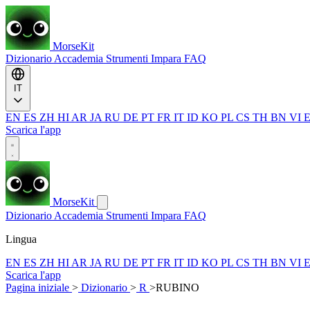
MorseKit
Dizionario
Accademia
Strumenti
Impara
FAQ
IT
EN
ES
ZH
HI
AR
JA
RU
DE
PT
FR
IT
ID
KO
PL
CS
TH
BN
VI
Scarica l'app
MorseKit
Dizionario
Accademia
Strumenti
Impara
FAQ
Lingua
EN
ES
ZH
HI
AR
JA
RU
DE
PT
FR
IT
ID
KO
PL
CS
TH
BN
VI
Scarica l'app
Pagina iniziale
>
Dizionario
>
R
>
RUBINO