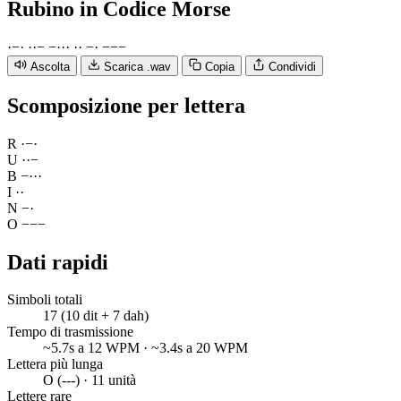
Rubino
in Codice Morse
·
−
·
·
·
−
−
·
·
·
·
·
−
·
−
−
−
Ascolta
Scarica .wav
Copia
Condividi
Scomposizione per lettera
R
·
−
·
U
·
·
−
B
−
·
·
·
I
·
·
N
−
·
O
−
−
−
Dati rapidi
Simboli totali
17 (10 dit + 7 dah)
Tempo di trasmissione
~5.7s a 12 WPM · ~3.4s a 20 WPM
Lettera più lunga
O (---) · 11 unità
Lettere rare