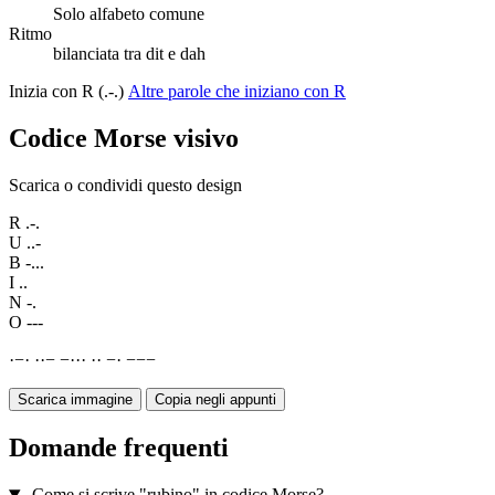
Solo alfabeto comune
Ritmo
bilanciata tra dit e dah
Inizia con R (.-.)
Altre parole che iniziano con R
Codice Morse visivo
Scarica o condividi questo design
R
.-.
U
..-
B
-...
I
..
N
-.
O
---
·
−
·
·
·
−
−
·
·
·
·
·
−
·
−
−
−
Scarica immagine
Copia negli appunti
Domande frequenti
Come si scrive "rubino" in codice Morse?