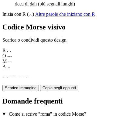
ricca di dah (più segnali lunghi)
Inizia con R (.-.)
Altre parole che iniziano con R
Codice Morse visivo
Scarica o condividi questo design
R
.-.
O
---
M
--
A
.-
·
−
·
−
−
−
−
−
·
−
Scarica immagine
Copia negli appunti
Domande frequenti
Come si scrive "roma" in codice Morse?