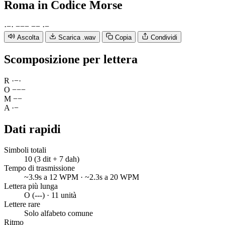
Roma
in Codice Morse
·
−
·
−
−
−
−
−
·
−
Ascolta
Scarica .wav
Copia
Condividi
Scomposizione per lettera
R
·
−
·
O
−
−
−
M
−
−
A
·
−
Dati rapidi
Simboli totali
10 (3 dit + 7 dah)
Tempo di trasmissione
~3.9s a 12 WPM · ~2.3s a 20 WPM
Lettera più lunga
O (---) · 11 unità
Lettere rare
Solo alfabeto comune
Ritmo