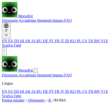
MorseKit
Dizionario
Accademia
Strumenti
Impara
FAQ
IT
EN
ES
ZH
HI
AR
JA
RU
DE
PT
FR
IT
ID
KO
PL
CS
TH
BN
VI
Scarica l'app
MorseKit
Dizionario
Accademia
Strumenti
Impara
FAQ
Lingua
EN
ES
ZH
HI
AR
JA
RU
DE
PT
FR
IT
ID
KO
PL
CS
TH
BN
VI
Scarica l'app
Pagina iniziale
>
Dizionario
>
R
>
ROMA