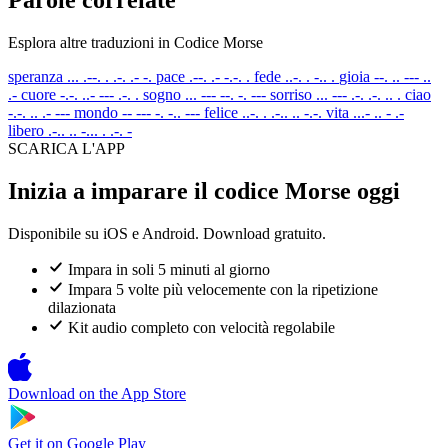
Esplora altre traduzioni in Codice Morse
speranza
... .--. . .-. .- -.
pace
.--. .- -.-. .
fede
..-. . -.. .
gioia
--. .. --- ..
.-
cuore
-.-. ..- --- .-. .
sogno
... --- --. -. ---
sorriso
... --- .-. .-. .. .
ciao
-.-. .. .- ---
mondo
-- --- -. -.. ---
felice
..-. . .-.. .. -.-.
vita
...- .. - .-
libero
.-.. .. -... . .-. -
SCARICA L'APP
Inizia a imparare il codice Morse oggi
Disponibile su iOS e Android. Download gratuito.
Impara in soli 5 minuti al giorno
Impara 5 volte più velocemente con la ripetizione
dilazionata
Kit audio completo con velocità regolabile
Download on the
App Store
Get it on
Google Play