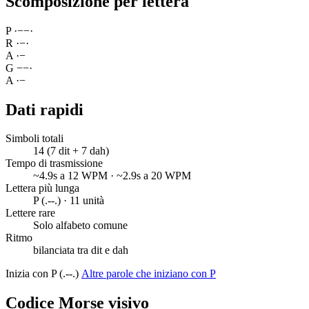
Scomposizione per lettera
P
·
−
−
·
R
·
−
·
A
·
−
G
−
−
·
A
·
−
Dati rapidi
Simboli totali
14 (7 dit + 7 dah)
Tempo di trasmissione
~4.9s a 12 WPM · ~2.9s a 20 WPM
Lettera più lunga
P (.--.) · 11 unità
Lettere rare
Solo alfabeto comune
Ritmo
bilanciata tra dit e dah
Inizia con P (.--.)
Altre parole che iniziano con P
Codice Morse visivo