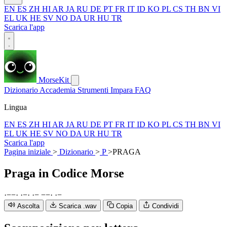
EN
ES
ZH
HI
AR
JA
RU
DE
PT
FR
IT
ID
KO
PL
CS
TH
BN
VI
EL
UK
HE
SV
NO
DA
UR
HU
TR
Scarica l'app
MorseKit
Dizionario
Accademia
Strumenti
Impara
FAQ
Lingua
EN
ES
ZH
HI
AR
JA
RU
DE
PT
FR
IT
ID
KO
PL
CS
TH
BN
VI
EL
UK
HE
SV
NO
DA
UR
HU
TR
Scarica l'app
Pagina iniziale
>
Dizionario
>
P
>
PRAGA
Praga
in Codice Morse
·
−
−
·
·
−
·
·
−
−
−
·
·
−
Ascolta
Scarica .wav
Copia
Condividi