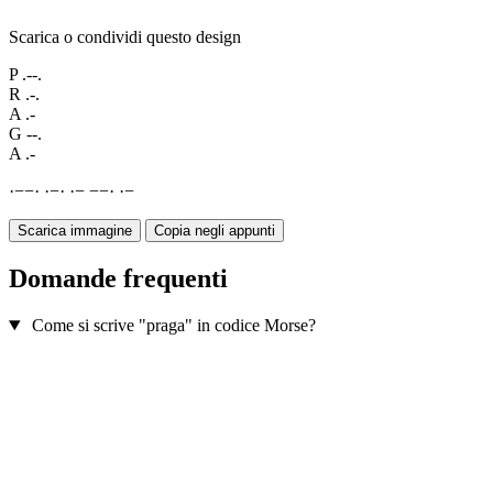
Scarica o condividi questo design
P
.--.
R
.-.
A
.-
G
--.
A
.-
·
−
−
·
·
−
·
·
−
−
−
·
·
−
Scarica immagine
Copia negli appunti
Domande frequenti
Come si scrive "praga" in codice Morse?