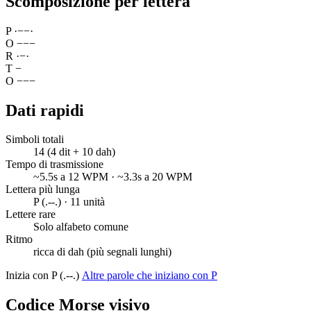
Scomposizione per lettera
P
·
−
−
·
O
−
−
−
R
·
−
·
T
−
O
−
−
−
Dati rapidi
Simboli totali
14 (4 dit + 10 dah)
Tempo di trasmissione
~5.5s a 12 WPM · ~3.3s a 20 WPM
Lettera più lunga
P (.--.) · 11 unità
Lettere rare
Solo alfabeto comune
Ritmo
ricca di dah (più segnali lunghi)
Inizia con P (.--.)
Altre parole che iniziano con P
Codice Morse visivo