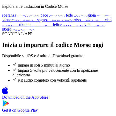
Esplora altre traduzioni in Codice Morse
speranza
... .--. . .-. .- -.
pace
.--. .- -.-. .
fede
..-. . -.. .
gioia
--. .. --- ..
.-
cuore
-.-. ..- --- .-. .
sogno
... --- --. -. ---
sorriso
... --- .-. .-. .. .
ciao
-.-. .. .- ---
mondo
-- --- -. -.. ---
felice
..-. . .-.. .. -.-.
vita
...- .. - .-
libero
.-.. .. -... . .-. -
SCARICA L'APP
Inizia a imparare il codice Morse oggi
Disponibile su iOS e Android. Download gratuito.
Impara in soli 5 minuti al giorno
Impara 5 volte più velocemente con la ripetizione
dilazionata
Kit audio completo con velocità regolabile
Download on the
App Store
Get it on
Google Play