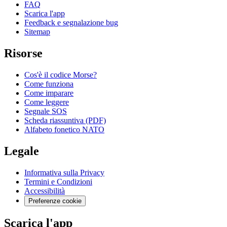
FAQ
Scarica l'app
Feedback e segnalazione bug
Sitemap
Risorse
Cos'è il codice Morse?
Come funziona
Come imparare
Come leggere
Segnale SOS
Scheda riassuntiva (PDF)
Alfabeto fonetico NATO
Legale
Informativa sulla Privacy
Termini e Condizioni
Accessibilità
Preferenze cookie
Scarica l'app