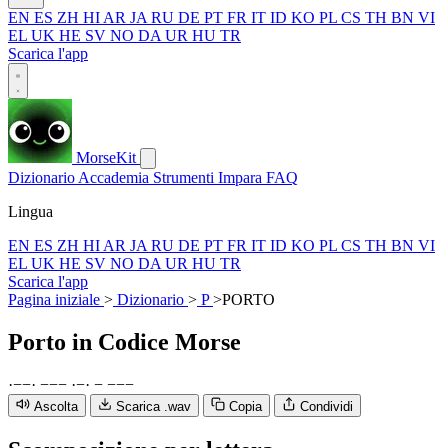
EN
ES
ZH
HI
AR
JA
RU
DE
PT
FR
IT
ID
KO
PL
CS
TH
BN
VI
EL
UK
HE
SV
NO
DA
UR
HU
TR
Scarica l'app
MorseKit
Dizionario
Accademia
Strumenti
Impara
FAQ
Lingua
EN
ES
ZH
HI
AR
JA
RU
DE
PT
FR
IT
ID
KO
PL
CS
TH
BN
VI
EL
UK
HE
SV
NO
DA
UR
HU
TR
Scarica l'app
Pagina iniziale
>
Dizionario
>
P
>
PORTO
Porto
in Codice Morse
·
−
−
·
−
−
−
·
−
·
−
−
−
−
Ascolta
Scarica .wav
Copia
Condividi