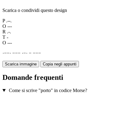
Scarica o condividi questo design
P
.--.
O
---
R
.-.
T
-
O
---
·
−
−
·
−
−
−
·
−
·
−
−
−
−
Scarica immagine
Copia negli appunti
Domande frequenti
Come si scrive "porto" in codice Morse?