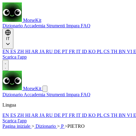
MorseKit
Dizionario
Accademia
Strumenti
Impara
FAQ
IT
EN
ES
ZH
HI
AR
JA
RU
DE
PT
FR
IT
ID
KO
PL
CS
TH
BN
VI
Scarica l'app
MorseKit
Dizionario
Accademia
Strumenti
Impara
FAQ
Lingua
EN
ES
ZH
HI
AR
JA
RU
DE
PT
FR
IT
ID
KO
PL
CS
TH
BN
VI
Scarica l'app
Pagina iniziale
>
Dizionario
>
P
>
PIETRO