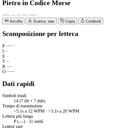
Pietro
in Codice Morse
·
−
−
·
·
·
·
−
·
−
·
−
−
−
Ascolta
Scarica .wav
Copia
Condividi
Scomposizione per lettera
P
·
−
−
·
I
·
·
E
·
T
−
R
·
−
·
O
−
−
−
Dati rapidi
Simboli totali
14 (7 dit + 7 dah)
Tempo di trasmissione
~5.1s a 12 WPM · ~3.1s a 20 WPM
Lettera più lunga
P (.--.) · 11 unità
Lettere rare