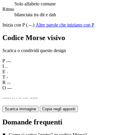
Solo alfabeto comune
Ritmo
bilanciata tra dit e dah
Inizia con P (.--.)
Altre parole che iniziano con P
Codice Morse visivo
Scarica o condividi questo design
P
.--.
I
..
E
.
T
-
R
.-.
O
---
·
−
−
·
·
·
·
−
·
−
·
−
−
−
Scarica immagine
Copia negli appunti
Domande frequenti
Come si scrive "pietro" in codice Morse?