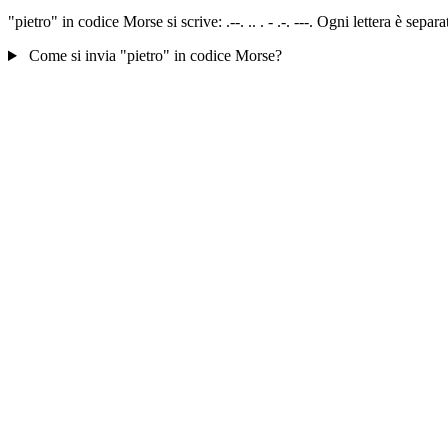
"pietro" in codice Morse si scrive: .--. .. . - .-. ---. Ogni lettera è se
Come si invia "pietro" in codice Morse?