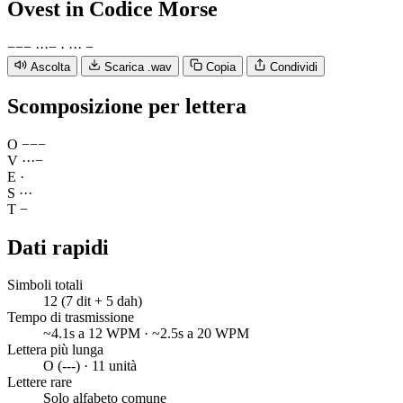
Ovest
in Codice Morse
−
−
−
·
·
·
−
·
·
·
·
−
Ascolta
Scarica .wav
Copia
Condividi
Scomposizione per lettera
O
−
−
−
V
·
·
·
−
E
·
S
·
·
·
T
−
Dati rapidi
Simboli totali
12 (7 dit + 5 dah)
Tempo di trasmissione
~4.1s a 12 WPM · ~2.5s a 20 WPM
Lettera più lunga
O (---) · 11 unità
Lettere rare
Solo alfabeto comune