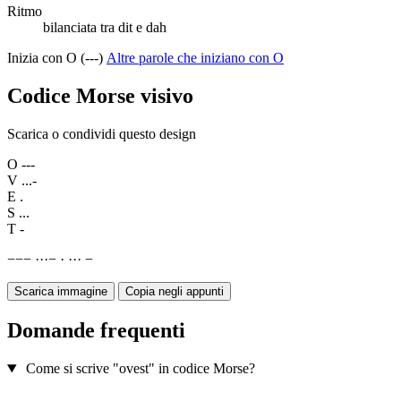
Ritmo
bilanciata tra dit e dah
Inizia con O (---)
Altre parole che iniziano con O
Codice Morse visivo
Scarica o condividi questo design
O
---
V
...-
E
.
S
...
T
-
−
−
−
·
·
·
−
·
·
·
·
−
Scarica immagine
Copia negli appunti
Domande frequenti
Come si scrive "ovest" in codice Morse?