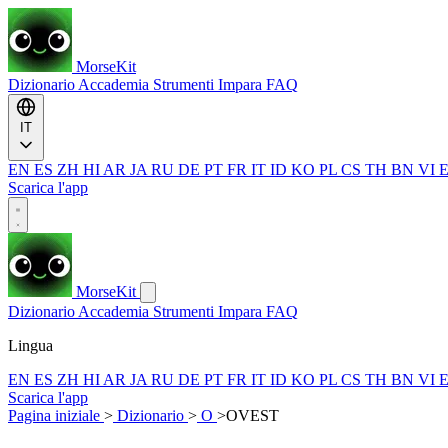
MorseKit
Dizionario
Accademia
Strumenti
Impara
FAQ
IT
EN
ES
ZH
HI
AR
JA
RU
DE
PT
FR
IT
ID
KO
PL
CS
TH
BN
VI
Scarica l'app
MorseKit
Dizionario
Accademia
Strumenti
Impara
FAQ
Lingua
EN
ES
ZH
HI
AR
JA
RU
DE
PT
FR
IT
ID
KO
PL
CS
TH
BN
VI
Scarica l'app
Pagina iniziale
>
Dizionario
>
O
>
OVEST