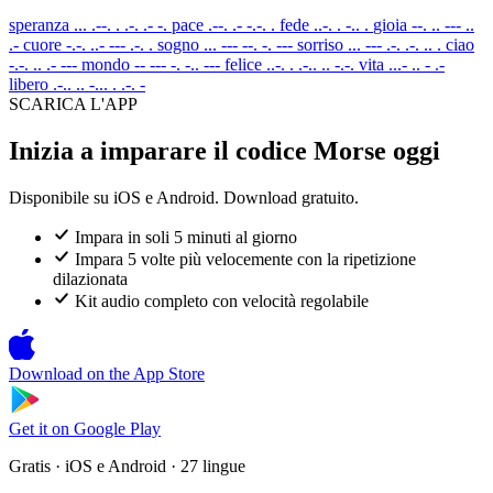
speranza
... .--. . .-. .- -.
pace
.--. .- -.-. .
fede
..-. . -.. .
gioia
--. .. --- ..
.-
cuore
-.-. ..- --- .-. .
sogno
... --- --. -. ---
sorriso
... --- .-. .-. .. .
ciao
-.-. .. .- ---
mondo
-- --- -. -.. ---
felice
..-. . .-.. .. -.-.
vita
...- .. - .-
libero
.-.. .. -... . .-. -
SCARICA L'APP
Inizia a imparare il codice Morse oggi
Disponibile su iOS e Android. Download gratuito.
Impara in soli 5 minuti al giorno
Impara 5 volte più velocemente con la ripetizione
dilazionata
Kit audio completo con velocità regolabile
Download on the
App Store
Get it on
Google Play
Gratis · iOS e Android · 27 lingue