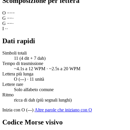
Scomposizione per lettera
O
−
−
−
G
−
−
·
G
−
−
·
I
·
·
Dati rapidi
Simboli totali
11 (4 dit + 7 dah)
Tempo di trasmissione
~4.1s a 12 WPM · ~2.5s a 20 WPM
Lettera più lunga
O (---) · 11 unità
Lettere rare
Solo alfabeto comune
Ritmo
ricca di dah (più segnali lunghi)
Inizia con O (---)
Altre parole che iniziano con O
Codice Morse visivo