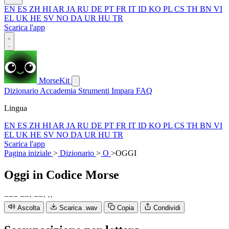
EN
ES
ZH
HI
AR
JA
RU
DE
PT
FR
IT
ID
KO
PL
CS
TH
BN
VI
EL
UK
HE
SV
NO
DA
UR
HU
TR
Scarica l'app
MorseKit
Dizionario
Accademia
Strumenti
Impara
FAQ
Lingua
EN
ES
ZH
HI
AR
JA
RU
DE
PT
FR
IT
ID
KO
PL
CS
TH
BN
VI
EL
UK
HE
SV
NO
DA
UR
HU
TR
Scarica l'app
Pagina iniziale
>
Dizionario
>
O
>
OGGI
Oggi
in Codice Morse
−
−
−
−
−
·
−
−
·
·
·
Ascolta
Scarica .wav
Copia
Condividi