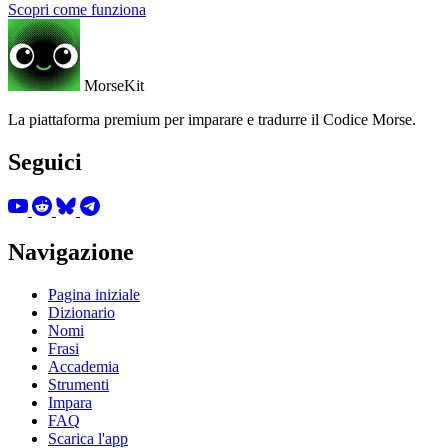
Scopri come funziona
MorseKit
La piattaforma premium per imparare e tradurre il Codice Morse.
Seguici
Navigazione
Pagina iniziale
Dizionario
Nomi
Frasi
Accademia
Strumenti
Impara
FAQ
Scarica l'app