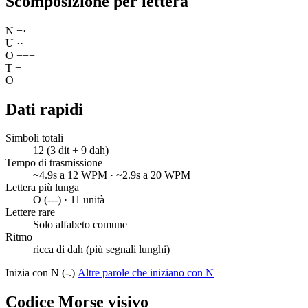
Scomposizione per lettera
N
−
·
U
·
·
−
O
−
−
−
T
−
O
−
−
−
Dati rapidi
Simboli totali
12 (3 dit + 9 dah)
Tempo di trasmissione
~4.9s a 12 WPM · ~2.9s a 20 WPM
Lettera più lunga
O (---) · 11 unità
Lettere rare
Solo alfabeto comune
Ritmo
ricca di dah (più segnali lunghi)
Inizia con N (-.)
Altre parole che iniziano con N
Codice Morse visivo