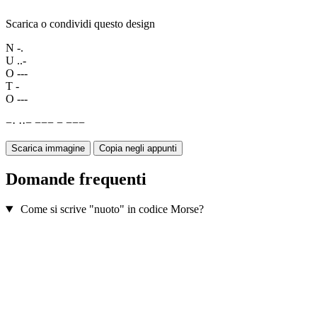
Scarica o condividi questo design
N
-.
U
..-
O
---
T
-
O
---
−
·
·
·
−
−
−
−
−
−
−
−
Scarica immagine
Copia negli appunti
Domande frequenti
Come si scrive "nuoto" in codice Morse?