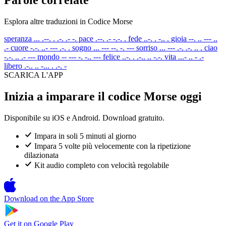
Esplora altre traduzioni in Codice Morse
speranza
... .--. . .-. .- -.
pace
.--. .- -.-. .
fede
..-. . -.. .
gioia
--. .. --- ..
.-
cuore
-.-. ..- --- .-. .
sogno
... --- --. -. ---
sorriso
... --- .-. .-. .. .
ciao
-.-. .. .- ---
mondo
-- --- -. -.. ---
felice
..-. . .-.. .. -.-.
vita
...- .. - .-
libero
.-.. .. -... . .-. -
SCARICA L'APP
Inizia a imparare il codice Morse oggi
Disponibile su iOS e Android. Download gratuito.
Impara in soli 5 minuti al giorno
Impara 5 volte più velocemente con la ripetizione
dilazionata
Kit audio completo con velocità regolabile
Download on the
App Store
Get it on
Google Play