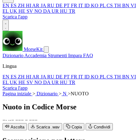
EN
ES
ZH
HI
AR
JA
RU
DE
PT
FR
IT
ID
KO
PL
CS
TH
BN
VI
EL
UK
HE
SV
NO
DA
UR
HU
TR
Scarica l'app
MorseKit
Dizionario
Accademia
Strumenti
Impara
FAQ
Lingua
EN
ES
ZH
HI
AR
JA
RU
DE
PT
FR
IT
ID
KO
PL
CS
TH
BN
VI
EL
UK
HE
SV
NO
DA
UR
HU
TR
Scarica l'app
Pagina iniziale
>
Dizionario
>
N
>
NUOTO
Nuoto
in Codice Morse
−
·
·
·
−
−
−
−
−
−
−
−
Ascolta
Scarica .wav
Copia
Condividi