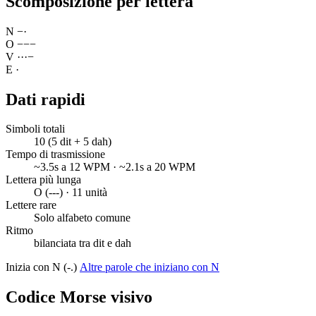
Scomposizione per lettera
N
−
·
O
−
−
−
V
·
·
·
−
E
·
Dati rapidi
Simboli totali
10 (5 dit + 5 dah)
Tempo di trasmissione
~3.5s a 12 WPM · ~2.1s a 20 WPM
Lettera più lunga
O (---) · 11 unità
Lettere rare
Solo alfabeto comune
Ritmo
bilanciata tra dit e dah
Inizia con N (-.)
Altre parole che iniziano con N
Codice Morse visivo