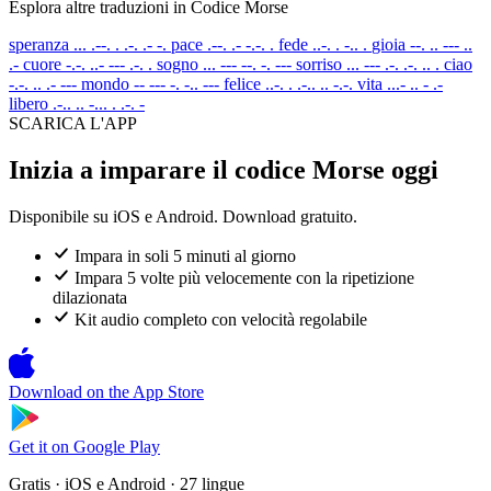
Esplora altre traduzioni in Codice Morse
speranza
... .--. . .-. .- -.
pace
.--. .- -.-. .
fede
..-. . -.. .
gioia
--. .. --- ..
.-
cuore
-.-. ..- --- .-. .
sogno
... --- --. -. ---
sorriso
... --- .-. .-. .. .
ciao
-.-. .. .- ---
mondo
-- --- -. -.. ---
felice
..-. . .-.. .. -.-.
vita
...- .. - .-
libero
.-.. .. -... . .-. -
SCARICA L'APP
Inizia a imparare il codice Morse oggi
Disponibile su iOS e Android. Download gratuito.
Impara in soli 5 minuti al giorno
Impara 5 volte più velocemente con la ripetizione
dilazionata
Kit audio completo con velocità regolabile
Download on the
App Store
Get it on
Google Play
Gratis · iOS e Android · 27 lingue