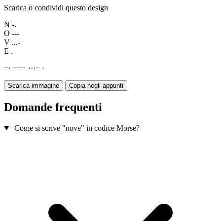
Scarica o condividi questo design
N
-.
O
---
V
...-
E
.
−
·
−
−
−
·
·
·
−
·
Scarica immagine
Copia negli appunti
Domande frequenti
Come si scrive "nove" in codice Morse?