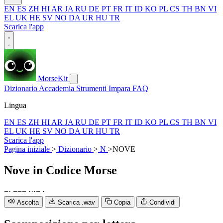
EN
ES
ZH
HI
AR
JA
RU
DE
PT
FR
IT
ID
KO
PL
CS
TH
BN
VI
EL
UK
HE
SV
NO
DA
UR
HU
TR
Scarica l'app
MorseKit
Dizionario
Accademia
Strumenti
Impara
FAQ
Lingua
EN
ES
ZH
HI
AR
JA
RU
DE
PT
FR
IT
ID
KO
PL
CS
TH
BN
VI
EL
UK
HE
SV
NO
DA
UR
HU
TR
Scarica l'app
Pagina iniziale
>
Dizionario
>
N
>
NOVE
Nove
in Codice Morse
−
·
−
−
−
·
·
·
−
·
Ascolta
Scarica .wav
Copia
Condividi