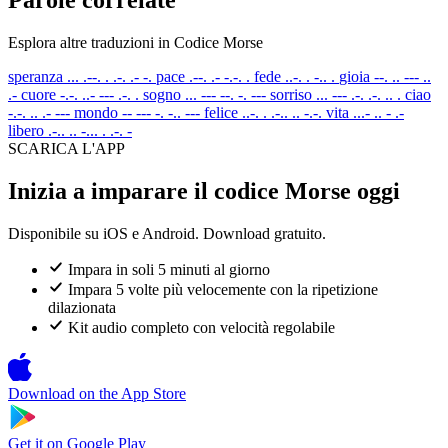
Esplora altre traduzioni in Codice Morse
speranza
... .--. . .-. .- -.
pace
.--. .- -.-. .
fede
..-. . -.. .
gioia
--. .. --- ..
.-
cuore
-.-. ..- --- .-. .
sogno
... --- --. -. ---
sorriso
... --- .-. .-. .. .
ciao
-.-. .. .- ---
mondo
-- --- -. -.. ---
felice
..-. . .-.. .. -.-.
vita
...- .. - .-
libero
.-.. .. -... . .-. -
SCARICA L'APP
Inizia a imparare il codice Morse oggi
Disponibile su iOS e Android. Download gratuito.
Impara in soli 5 minuti al giorno
Impara 5 volte più velocemente con la ripetizione
dilazionata
Kit audio completo con velocità regolabile
Download on the
App Store
Get it on
Google Play