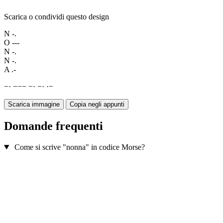
Scarica o condividi questo design
N
-.
O
---
N
-.
N
-.
A
.-
−
·
−
−
−
−
·
−
·
·
−
Scarica immagine
Copia negli appunti
Domande frequenti
Come si scrive "nonna" in codice Morse?