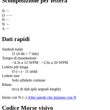
Scomposizione per lettera
N
−
·
O
−
−
−
N
−
·
N
−
·
A
·
−
Dati rapidi
Simboli totali
11 (4 dit + 7 dah)
Tempo di trasmissione
~4.3s a 12 WPM · ~2.6s a 20 WPM
Lettera più lunga
O (---) · 11 unità
Lettere rare
Solo alfabeto comune
Ritmo
ricca di dah (più segnali lunghi)
Inizia con N (-.)
Altre parole che iniziano con N
Codice Morse visivo