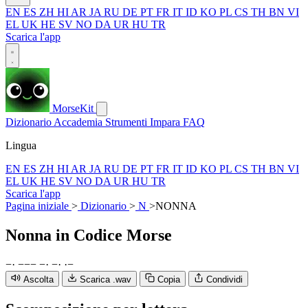
EN
ES
ZH
HI
AR
JA
RU
DE
PT
FR
IT
ID
KO
PL
CS
TH
BN
VI
EL
UK
HE
SV
NO
DA
UR
HU
TR
Scarica l'app
MorseKit
Dizionario
Accademia
Strumenti
Impara
FAQ
Lingua
EN
ES
ZH
HI
AR
JA
RU
DE
PT
FR
IT
ID
KO
PL
CS
TH
BN
VI
EL
UK
HE
SV
NO
DA
UR
HU
TR
Scarica l'app
Pagina iniziale
>
Dizionario
>
N
>
NONNA
Nonna
in Codice Morse
−
·
−
−
−
−
·
−
·
·
−
Ascolta
Scarica .wav
Copia
Condividi