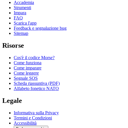
Accademia
Strumenti
Impara
FAQ
Scarica l'app
Feedback e segnalazione bug
Sitemap
Risorse
Cos'è il codice Morse?
Come funziona
Come imparare
Come leggere
Segnale SOS
Scheda riassuntiva (PDF)
Alfabeto fonetico NATO
Legale
Informativa sulla Privacy
Termini e Condizioni
Accessibilità