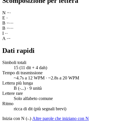
Scomposizione per lettera
N
−
·
E
·
B
−
·
·
·
B
−
·
·
·
I
·
·
A
·
−
Dati rapidi
Simboli totali
15 (11 dit + 4 dah)
Tempo di trasmissione
~4.7s a 12 WPM · ~2.8s a 20 WPM
Lettera più lunga
B (-...) · 9 unità
Lettere rare
Solo alfabeto comune
Ritmo
ricca di dit (più segnali brevi)
Inizia con N (-.)
Altre parole che iniziano con N