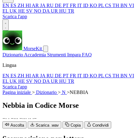
EN
ES
ZH
HI
AR
JA
RU
DE
PT
FR
IT
ID
KO
PL
CS
TH
BN
VI
EL
UK
HE
SV
NO
DA
UR
HU
TR
Scarica l'app
MorseKit
Dizionario
Accademia
Strumenti
Impara
FAQ
Lingua
EN
ES
ZH
HI
AR
JA
RU
DE
PT
FR
IT
ID
KO
PL
CS
TH
BN
VI
EL
UK
HE
SV
NO
DA
UR
HU
TR
Scarica l'app
Pagina iniziale
>
Dizionario
>
N
>
NEBBIA
Nebbia
in Codice Morse
−
·
·
−
·
·
·
−
·
·
·
·
·
·
−
Ascolta
Scarica .wav
Copia
Condividi