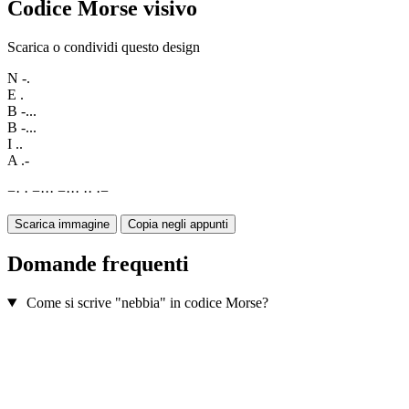
Codice Morse visivo
Scarica o condividi questo design
N
-.
E
.
B
-...
B
-...
I
..
A
.-
−
·
·
−
·
·
·
−
·
·
·
·
·
·
−
Scarica immagine
Copia negli appunti
Domande frequenti
Come si scrive "nebbia" in codice Morse?