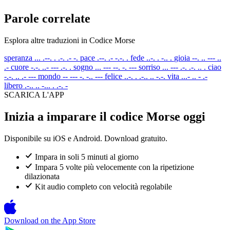
Parole correlate
Esplora altre traduzioni in Codice Morse
speranza
... .--. . .-. .- -.
pace
.--. .- -.-. .
fede
..-. . -.. .
gioia
--. .. --- ..
.-
cuore
-.-. ..- --- .-. .
sogno
... --- --. -. ---
sorriso
... --- .-. .-. .. .
ciao
-.-. .. .- ---
mondo
-- --- -. -.. ---
felice
..-. . .-.. .. -.-.
vita
...- .. - .-
libero
.-.. .. -... . .-. -
SCARICA L'APP
Inizia a imparare il codice Morse oggi
Disponibile su iOS e Android. Download gratuito.
Impara in soli 5 minuti al giorno
Impara 5 volte più velocemente con la ripetizione
dilazionata
Kit audio completo con velocità regolabile
Download on the
App Store