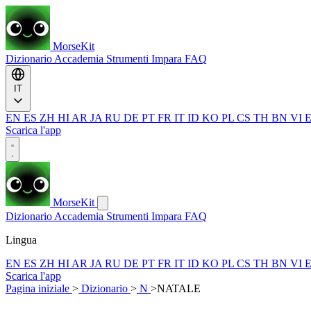
MorseKit
Dizionario
Accademia
Strumenti
Impara
FAQ
IT
EN
ES
ZH
HI
AR
JA
RU
DE
PT
FR
IT
ID
KO
PL
CS
TH
BN
VI
Scarica l'app
MorseKit
Dizionario
Accademia
Strumenti
Impara
FAQ
Lingua
EN
ES
ZH
HI
AR
JA
RU
DE
PT
FR
IT
ID
KO
PL
CS
TH
BN
VI
Scarica l'app
Pagina iniziale
>
Dizionario
>
N
>
NATALE