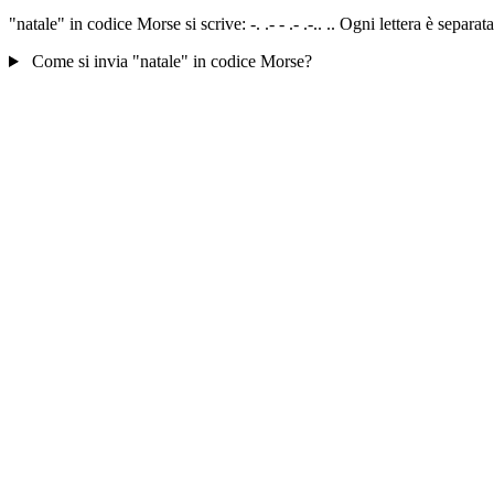
"natale" in codice Morse si scrive: -. .- - .- .-.. .. Ogni lettera è sepa
Come si invia "natale" in codice Morse?