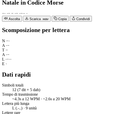
Natale
in Codice Morse
−
·
·
−
−
·
−
·
−
·
·
·
Ascolta
Scarica .wav
Copia
Condividi
Scomposizione per lettera
N
−
·
A
·
−
T
−
A
·
−
L
·
−
·
·
E
·
Dati rapidi
Simboli totali
12 (7 dit + 5 dah)
Tempo di trasmissione
~4.3s a 12 WPM · ~2.6s a 20 WPM
Lettera più lunga
L (.-..) · 9 unità
Lettere rare