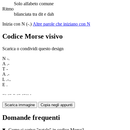
Solo alfabeto comune
Ritmo
bilanciata tra dit e dah
Inizia con N (-.)
Altre parole che iniziano con N
Codice Morse visivo
Scarica o condividi questo design
N
-.
A
.-
T
-
A
.-
L
.-..
E
.
−
·
·
−
−
·
−
·
−
·
·
·
Scarica immagine
Copia negli appunti
Domande frequenti
Come si scrive "natale" in codice Morse?