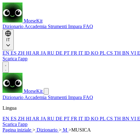
MorseKit
Dizionario
Accademia
Strumenti
Impara
FAQ
IT
EN
ES
ZH
HI
AR
JA
RU
DE
PT
FR
IT
ID
KO
PL
CS
TH
BN
VI
Scarica l'app
MorseKit
Dizionario
Accademia
Strumenti
Impara
FAQ
Lingua
EN
ES
ZH
HI
AR
JA
RU
DE
PT
FR
IT
ID
KO
PL
CS
TH
BN
VI
Scarica l'app
Pagina iniziale
>
Dizionario
>
M
>
MUSICA