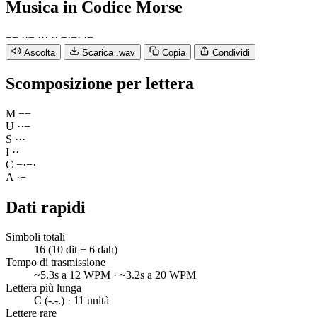
Musica
in Codice Morse
−
−
·
·
−
·
·
·
·
·
−
·
−
·
·
−
Ascolta
Scarica .wav
Copia
Condividi
Scomposizione per lettera
M
−
−
U
·
·
−
S
·
·
·
I
·
·
C
−
·
−
·
A
·
−
Dati rapidi
Simboli totali
16 (10 dit + 6 dah)
Tempo di trasmissione
~5.3s a 12 WPM · ~3.2s a 20 WPM
Lettera più lunga
C (-.-.) · 11 unità
Lettere rare