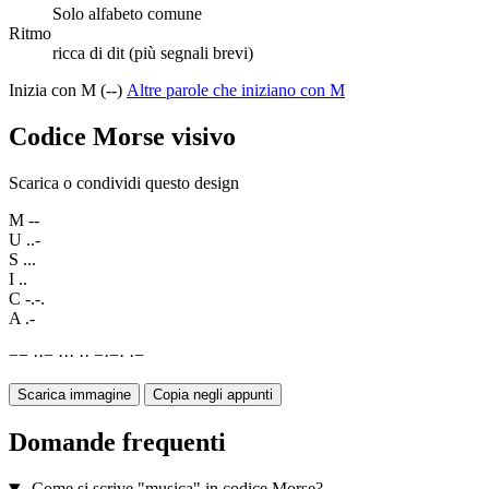
Solo alfabeto comune
Ritmo
ricca di dit (più segnali brevi)
Inizia con M (--)
Altre parole che iniziano con M
Codice Morse visivo
Scarica o condividi questo design
M
--
U
..-
S
...
I
..
C
-.-.
A
.-
−
−
·
·
−
·
·
·
·
·
−
·
−
·
·
−
Scarica immagine
Copia negli appunti
Domande frequenti
Come si scrive "musica" in codice Morse?