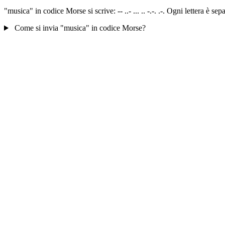
"musica" in codice Morse si scrive: -- ..- ... .. -.-. .-. Ogni lettera è 
Come si invia "musica" in codice Morse?